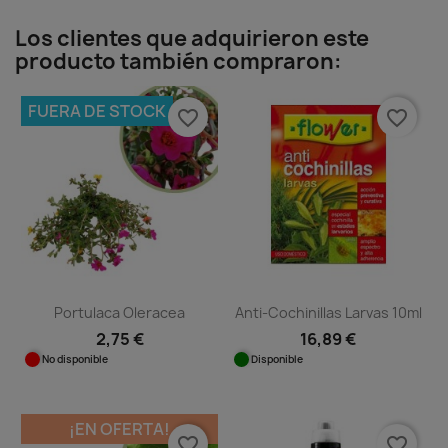
Los clientes que adquirieron este
producto también compraron:
FUERA DE STOCK
favorite_border
favorite_border
Portulaca Oleracea
Anti-Cochinillas Larvas 10ml
2,75 €
16,89 €
No disponible
Disponible
¡EN OFERTA!
favorite_border
favorite_border