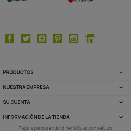
No disponible
Facebook
Twitter
YouTube
Pinterest
Instagram
LinkedIn
PRODUCTOS

NUESTRA EMPRESA

SU CUENTA

INFORMACIÓN DE LA TIENDA
keyboard_arrow_down
Paga a plazos en Jardinería Kuka con seQura