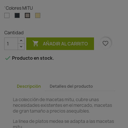
´Colores MITU
Blanco
Antracita
Arena
Tórtola
Cantidad

favorite_border
AÑADIR AL CARRITO

Producto en stock.
Descripción
Detalles del producto
La colección de macetas mitu, cubre unas
necesidades existentes en el mercado, macetas
de gran tamaño a precios asequibles.
La linea de platos medea se adapta a las macetas
mitu.