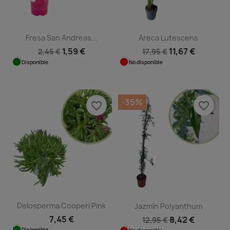
Fresa San Andreas...
Areca Lutescens
1,59 €
11,67 €
2,45 €
17,95 €
Disponible
No disponible
-35%
favorite_border
favorite_border
Delosperma Cooperi Pink
Jazmín Polyanthum
7,45 €
8,42 €
12,95 €
Disponible