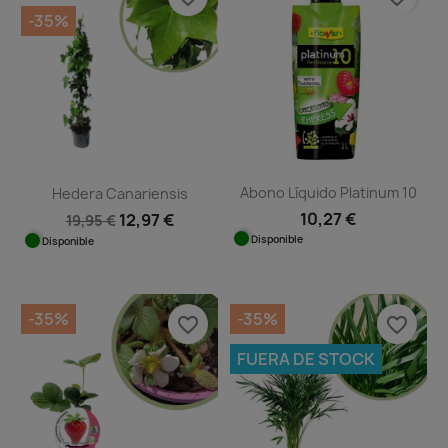
-35%
Abono Líquido Platinum 10
Hedera Canariensis
10,27 €
12,97 €
19,95 €
Disponible
Disponible
-35%
-35%
favorite_border
favorite_border
FUERA DE STOCK