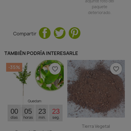
adjunte foto del
paquete
deteriorado.
Compartir
TAMBIÉN PODRÍA INTERESARLE
-35%
favorite_border
favorite_border
Quedan:
00
05
23
22
días
horas
min.
seg.
Tierra Vegetal