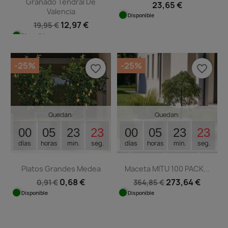
Granado Tendral De
23,65 €
Valencia
Disponible
12,97 €
19,95 €
Disponible
-25%
-25%
favorite_border
favorite_border
Quedan:
Quedan:
00
05
23
22
00
05
23
22
días
horas
min.
seg.
días
horas
min.
seg.
Platos Grandes Medea
Maceta MITU 100 PACK...
0,68 €
273,64 €
0,91 €
364,85 €
Disponible
Disponible