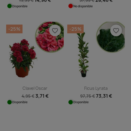
19,95 €
37,95 €
Disponible
No disponible
-25%
-25%
favorite_border
favorite_border
Clavel Oscar
Ficus Lyrata
3,71 €
73,31 €
4,95 €
97,75 €
Disponible
Disponible