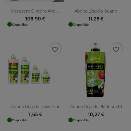
Macetero Cilindro Alto...
Abono Líquido Guano
108,90 €
11,28 €
Disponible
Disponible
favorite_border
favorite_border
Abono Liquido Universal
Abono Líquido Platinum 10
7,65 €
10,27 €
Disponible
Disponible