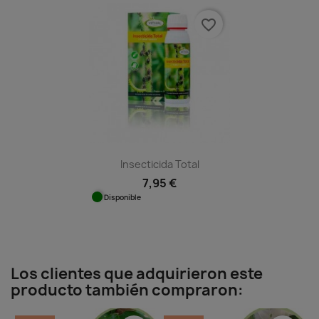
favorite_border
Insecticida Total
7,95 €
Disponible
Los clientes que adquirieron este
producto también compraron: