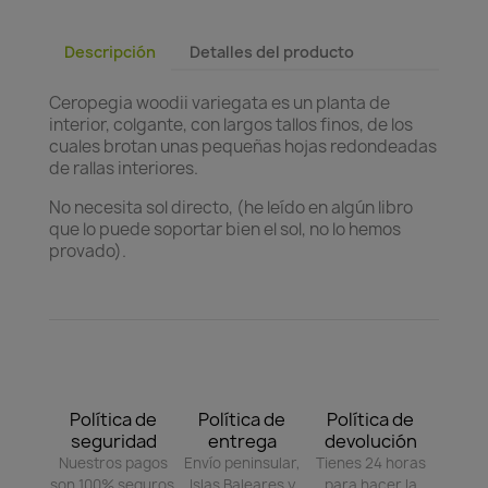
Descripción
Detalles del producto
Ceropegia woodii variegata es un planta de
interior, colgante, con largos tallos finos, de los
cuales brotan unas pequeñas hojas redondeadas
de rallas interiores.
No necesita sol directo, (he leído en algún libro
que lo puede soportar bien el sol, no lo hemos
provado).
Política de
Política de
Política de
seguridad
entrega
devolución
Nuestros pagos
Envío peninsular,
Tienes 24 horas
son 100% seguros.
Islas Baleares y
para hacer la