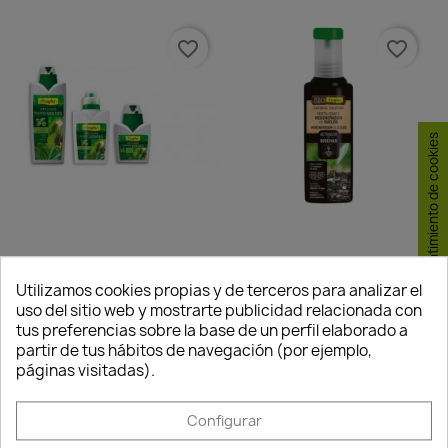
favorite_border
favorite_border
Consentimiento de cookies
Abono Líquido Plantas
Fertilizante Regenerador
Verdes
De...
Utilizamos cookies propias y de terceros para analizar el
8,00 €
24,18 €
uso del sitio web y mostrarte publicidad relacionada con
tus preferencias sobre la base de un perfil elaborado a
Disponible
Disponible
partir de tus hábitos de navegación (por ejemplo,
páginas visitadas).
-15%
favorite_border
favorite_border
Configurar