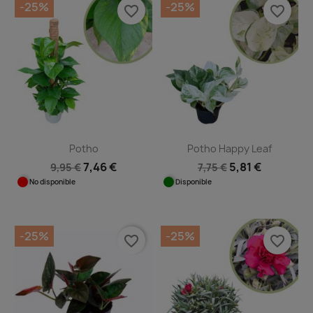
-25%
-25%
favorite_border
favorite_border
Potho
Potho Happy Leaf
7,46 €
5,81 €
9,95 €
7,75 €
No disponible
Disponible
-25%
-25%
favorite_border
favorite_border