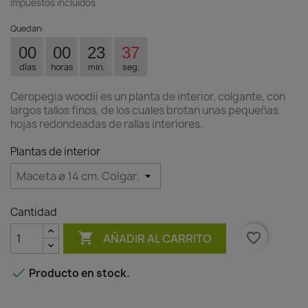
Impuestos incluidos
Quedan:
00
00
23
36
días
horas
min.
seg.
Ceropegia woodii es un planta de interior, colgante, con
largos tallos finos, de los cuales brotan unas pequeñas
hojas redondeadas de rallas interiores.
Plantas de interior
Cantidad

favorite_border
AÑADIR AL CARRITO

Producto en stock.