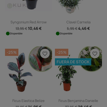
Syngonium Red Arrow
Clavel Carnelia
10,46 €
4,46 €
13,95 €
5,95 €
Disponible
Disponible
-25%
-25%
favorite_border
favorite_border
FUERA DE STOCK
Ficus Elastica Belize
Ficus Benjamina Danielle
14,96 €
28,46 €