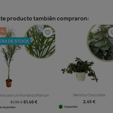
ida
Vista rápida

+1
este producto también compraron:
5%
favorite_border
favorit
ERA DE STOCK
Mentha Chocolate
Arecastrum Romanzoffianum
2,45 €
61,46 €
81,95 €
Disponible
No disponible