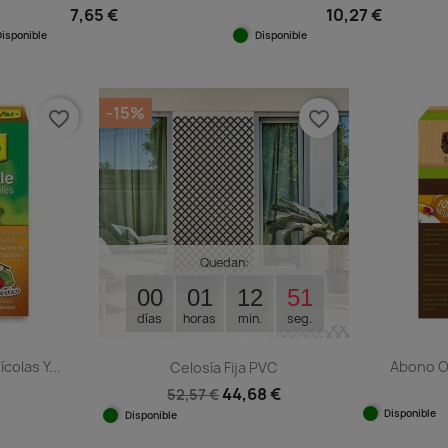
7,65 €
10,27 €
Disponible
Disponible
Vista rápida
Vista rápida


-15%
favorite_border
favorite_border
Quedan:
00
01
12
50
días
horas
min.
seg.
colas Y...
Abono O
Celosía Fija PVC
44,68 €
52,57 €
Disponible
Disponible