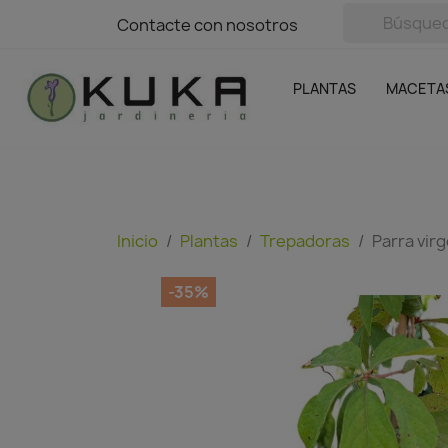
avigation
Contacte con nosotros
Contacte con nosotros
Plantas
Naranjas Kuka
Casa y Jardín
Semillas y bul
Ofertas
SIN GASTOS DE ENVÍO
PLANTAS
MACETA
Inicio
Plantas
Trepadoras
Parra vir
-35%