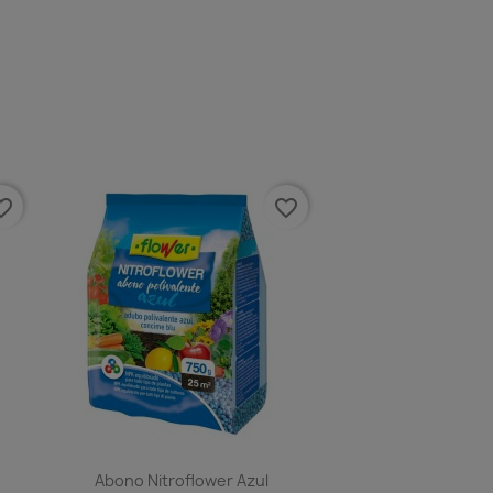
e_border
favorite_border
Abono Nitroflower Azul