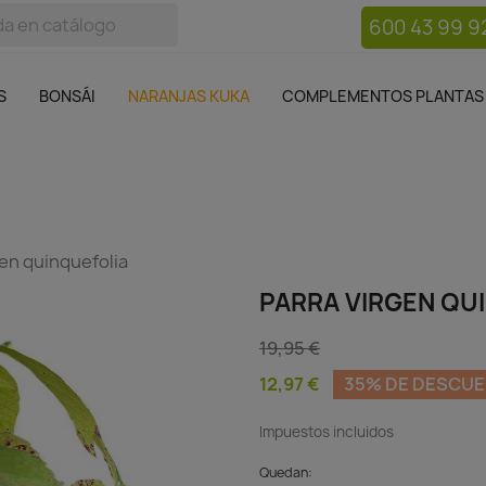
600 43 99 9
bos
Bonsái
Macetas
Complementos plantas
Mue

S
BONSÁI
NARANJAS KUKA
COMPLEMENTOS PLANTAS
gen quinquefolia
PARRA VIRGEN QU
19,95 €
12,97 €
35% DE DESCU
Impuestos incluidos
Quedan: