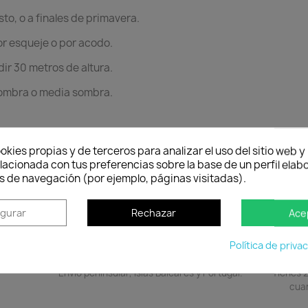
osto, o a finales de primavera.
or esqueje o por acodo.
ir 30 metros de altura.
sombra o media sombra.
, pero bien drenados.
okies propias y de terceros para analizar el uso del sitio web 
lacionada con tus preferencias sobre la base de un perfil elabo
s de navegación (por ejemplo, páginas visitadas).
igurar
Rechazar
Ace
Política de priva
Política de entrega
Envío peninsular, Islas Baleares y Portugal.
Tienes 2
cuan