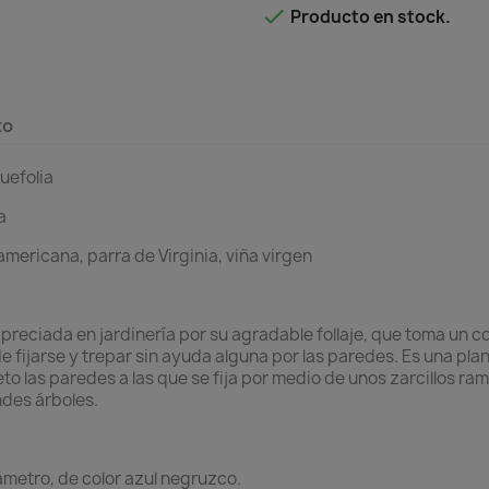

Producto en stock.
to
uefolia
a
americana, parra de Virginia, viña virgen
preciada en jardinería por su agradable follaje, que toma un col
 fijarse y trepar sin ayuda alguna por las paredes. Es una pla
o las paredes a las que se fija por medio de unos zarcillos r
ndes árboles.
metro, de color azul negruzco.