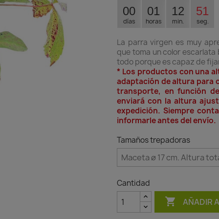
00
01
12
50
días
horas
min.
seg.
La parra virgen es muy apre
que toma un color escarlata b
todo porque es capaz de fija
* Los productos con una al
adaptación de altura para c
transporte, en función d
enviará con la altura aju
expedición. Siempre conta
informarle antes del envío.
Tamaños trepadoras
Cantidad

AÑADIR 