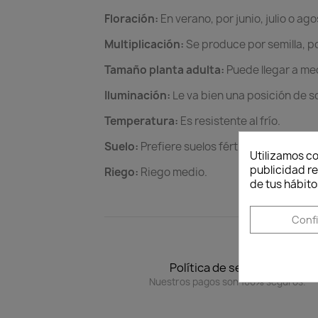
Floración:
En verano, por junio, julio o ag
Multiplicación:
Se produce por semilla, p
Tamaño planta adulta:
Puede llegar a med
Iluminación:
Le va bien una posición de 
Temperatura:
Es resistente al frío.
Suelo:
Prefiere suelos fértiles y húmedos
Utilizamos co
publicidad re
Riego:
Riego medio.
de tus hábito
Conf
Política de seguridad
Nuestros pagos son 100% seguros.