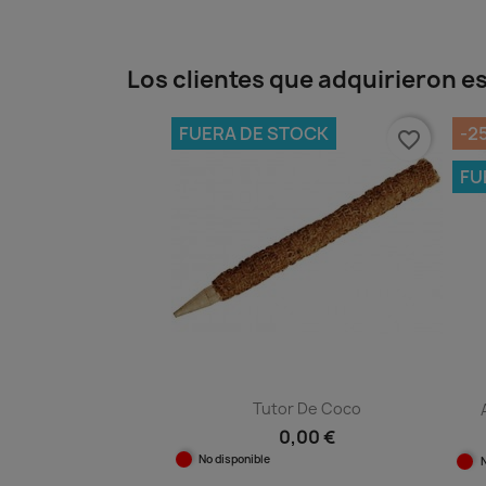
Vista ráp

Los clientes que adquirieron 
FUERA DE STOCK
-2
favorite_border
FU
Tutor De Coco
0,00 €
No disponible