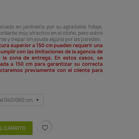
ciada en jardinería por su agradable follaje,
rillante muy atractivo en el otoño, pero sobre
rse y trepar sin ayuda alguna por las paredes.
tura superior a 150 cm pueden requerir una
umplir con las limitaciones de la agencia de
e la zona de entrega. En estos casos, se
stada a 150 cm para garantizar su correcta
ctaremos previamente con el cliente para
favorite_border
AL CARRITO