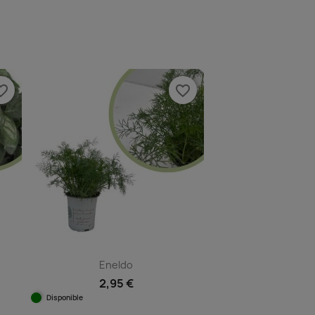
Vista rápida

e_border
favorite_border
Eneldo
2,95 €
Disponible