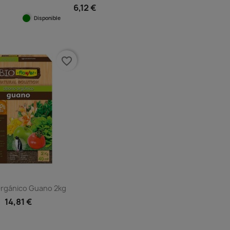
6,12 €
Disponible
Vista rápida

favorite_border
rgánico Guano 2kg
14,81 €