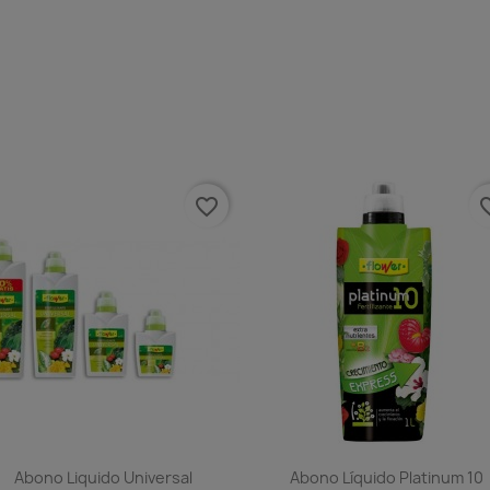
favorite_border
favorit
Abono Liquido Universal
Abono Líquido Platinum 10