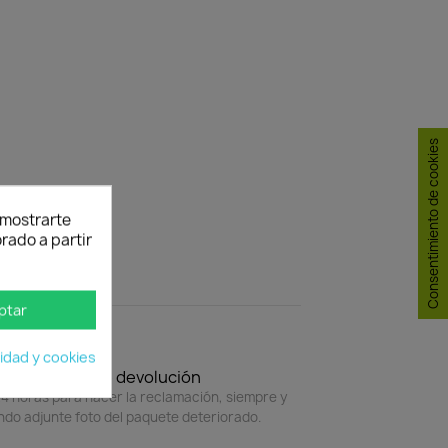
Consentimiento de cookies
y mostrarte
rado a partir
ptar
cidad y cookies
Política de devolución
4 horas para hacer la reclamación, siempre y
do adjunte foto del paquete deteriorado.