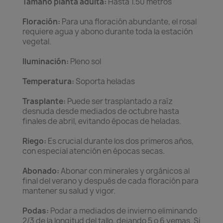
Tamaño planta adulta:
Hasta 1.50 metros
Floración:
Para una floración abundante, el rosal
requiere agua y abono durante toda la estación
vegetal.
Iluminación:
Pleno sol
Temperatura:
Soporta heladas
Trasplante:
Puede ser trasplantado a raíz
desnuda desde mediados de octubre hasta
finales de abril, evitando épocas de heladas.
Riego:
Es crucial durante los dos primeros años,
con especial atención en épocas secas.
Abonado:
Abonar con minerales y orgánicos al
final del verano y después de cada floración para
mantener su salud y vigor.
Podas:
Podar a mediados de invierno eliminando
2/3 de la longitud del tallo, dejando 5 o 6 yemas. Si