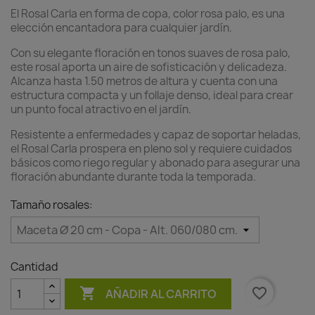
El Rosal Carla en forma de copa, color rosa palo, es una
elección encantadora para cualquier jardín.
Con su elegante floración en tonos suaves de rosa palo,
este rosal aporta un aire de sofisticación y delicadeza.
Alcanza hasta 1.50 metros de altura y cuenta con una
estructura compacta y un follaje denso, ideal para crear
un punto focal atractivo en el jardín.
Resistente a enfermedades y capaz de soportar heladas,
el Rosal Carla prospera en pleno sol y requiere cuidados
básicos como riego regular y abonado para asegurar una
floración abundante durante toda la temporada.
Tamaño rosales:
Cantidad

favorite_border
AÑADIR AL CARRITO