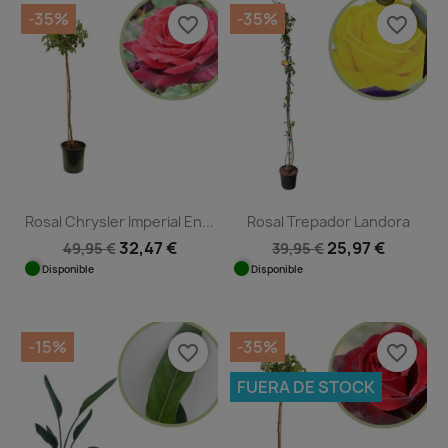
-35%
-35%
favorite_border
favorite_border
Rosal Chrysler Imperial En...
Rosal Trepador Landora
32,47 €
25,97 €
49,95 €
39,95 €
Disponible
Disponible
-15%
-35%
favorite_border
favorite_border
FUERA DE STOCK