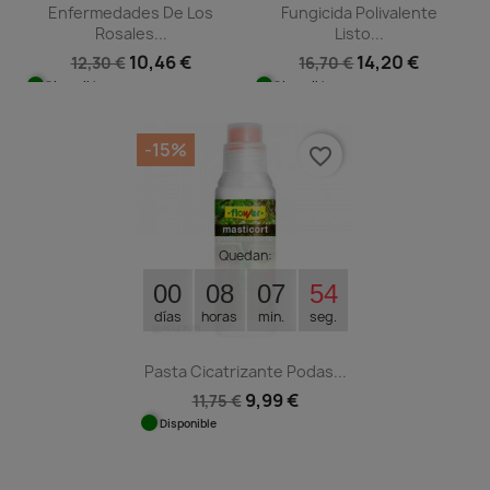
Enfermedades De Los
Fungicida Polivalente
Rosales...
Listo...
10,46 €
14,20 €
12,30 €
16,70 €
Disponible
Disponible
-15%
favorite_border
Quedan:
00
08
07
53
días
horas
min.
seg.
Pasta Cicatrizante Podas...
9,99 €
11,75 €
Disponible