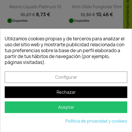
Consentimiento de cookies
Abono Líquido Platinum 10
Anti-Oídio Fungicida 10ml
8,73 €
10,46 €
10,27 €
12,30 €
Disponible
Disponible
Utilizamos cookies propias y de terceros para analizar el
-15%
-15%
uso del sitio web y mostrarte publicidad relacionada con
favorite_border
favorite_border
tus preferencias sobre la base de un perfil elaborado a
partir de tus hábitos de navegación (por ejemplo,
páginas visitadas).
Quedan:
Quedan:
Configurar
00
08
07
53
00
08
07
53
días
horas
min.
seg.
días
horas
min.
seg.
Rechazar
Azufre
Triple Acción Ecológico...
Aceptar
7,62 €
10,84 €
8,97 €
12,75 €
Disponible
Disponible
Política de privacidad y cookies