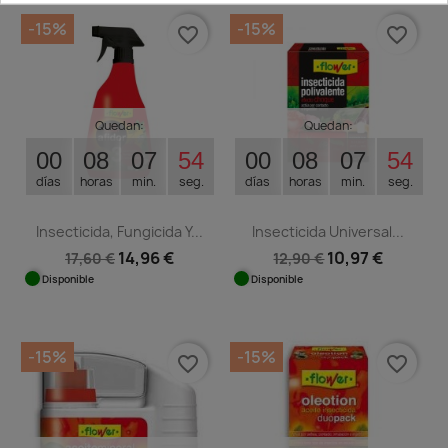
-15%
-15%
favorite_border
favorite_border
Quedan:
Quedan:
00
08
07
53
00
08
07
53
días
horas
min.
seg.
días
horas
min.
seg.
Insecticida, Fungicida Y...
Insecticida Universal...
14,96 €
10,97 €
17,60 €
12,90 €
Disponible
Disponible
-15%
-15%
favorite_border
favorite_border