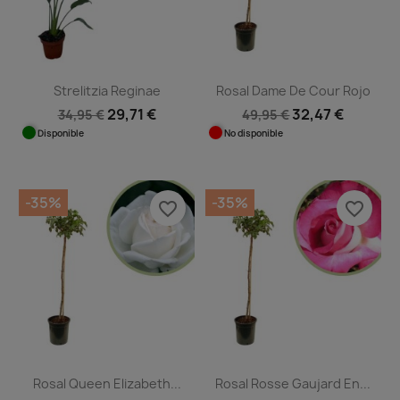
Strelitzia Reginae
Rosal Dame De Cour Rojo
29,71 €
32,47 €
34,95 €
49,95 €
Disponible
No disponible
-35%
-35%
favorite_border
favorite_border
Rosal Queen Elizabeth...
Rosal Rosse Gaujard En...