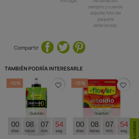
Portugal.
reclamación,
siempre y cuando
adjunte foto del
paquete
deteriorado.
Compartir
TAMBIÉN PODRÍA INTERESARLE
-15%
-15%
favorite_border
favorite_border
Quedan:
Quedan:
00
08
07
53
00
08
07
53
días
horas
min.
seg.
días
horas
min.
seg.