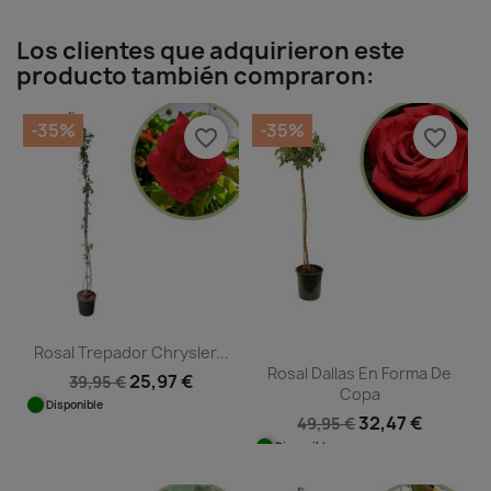
Los clientes que adquirieron este
producto también compraron:
-35%
-35%
favorite_border
favorite_border
Rosal Trepador Chrysler...
Rosal Dallas En Forma De
25,97 €
39,95 €
Copa
Disponible
32,47 €
49,95 €
Disponible