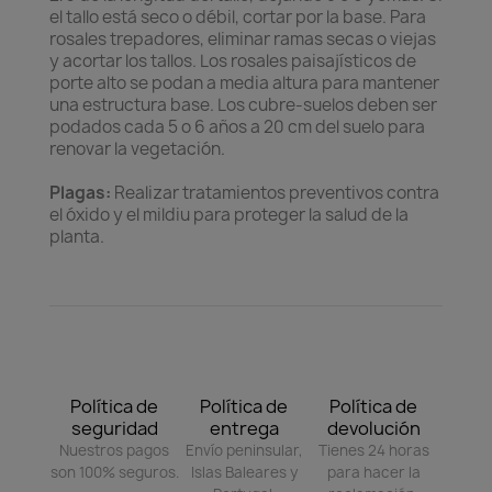
el tallo está seco o débil, cortar por la base. Para
rosales trepadores, eliminar ramas secas o viejas
y acortar los tallos. Los rosales paisajísticos de
porte alto se podan a media altura para mantener
una estructura base. Los cubre-suelos deben ser
podados cada 5 o 6 años a 20 cm del suelo para
renovar la vegetación.
Plagas:
Realizar tratamientos preventivos contra
el óxido y el mildiu para proteger la salud de la
planta.
Política de
Política de
Política de
seguridad
entrega
devolución
Nuestros pagos
Envío peninsular,
Tienes 24 horas
son 100% seguros.
Islas Baleares y
para hacer la