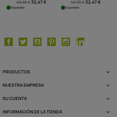
32,47 €
32,47 €
49,95 €
49,95 €
Disponible
Disponible
Facebook
Twitter
YouTube
Pinterest
Instagram
LinkedIn
PRODUCTOS

NUESTRA EMPRESA

SU CUENTA

INFORMACIÓN DE LA TIENDA
keyboard_arrow_down