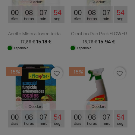
Quedan:
Quedan:
00
08
07
53
00
08
07
53
días
horas
min.
seg.
días
horas
min.
seg.
Aceite Mineral Insecticida...
Oleotion Duo Pack FLOWER
15,18 €
15,94 €
17,86 €
18,76 €
Disponible
Disponible
-15%
-15%
favorite_border
favorite_border
Quedan:
Quedan:
00
08
07
53
00
08
07
53
días
horas
min.
seg.
días
horas
min.
seg.