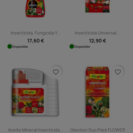
Insecticida, Fungicida Y...
Insecticida Universal...
17,60 €
12,90 €
Disponible
Disponible
favorite_border
favorite_border
Aceite Mineral Insecticida...
Oleotion Duo Pack FLOWER