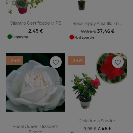
Cilantro Certificado M.P.S
Rosal Hippy Amarillo En...
2,45 €
37,46 €
49,95 €
Disponible
No disponible
-25%
-25%
favorite_border
favorite_border
Dipladenia Sanderi
Rosal Queen Elizabeth
7,46 €
9,95 €
Blanco