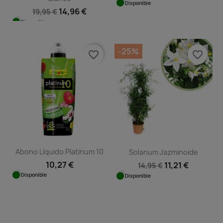
Disponible
14,96 €
19,95 €
Disponible
-25%
favorite_border
favorite_border
Abono Líquido Platinum 10
Solanum Jazminoide
10,27 €
11,21 €
14,95 €
Disponible
Disponible