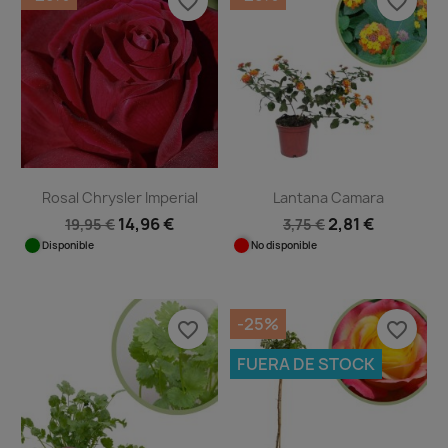
favorite_border
favorite_border
Rosal Chrysler Imperial
Lantana Camara
14,96 €
2,81 €
19,95 €
3,75 €
Disponible
No disponible
-25%
favorite_border
favorite_border
FUERA DE STOCK