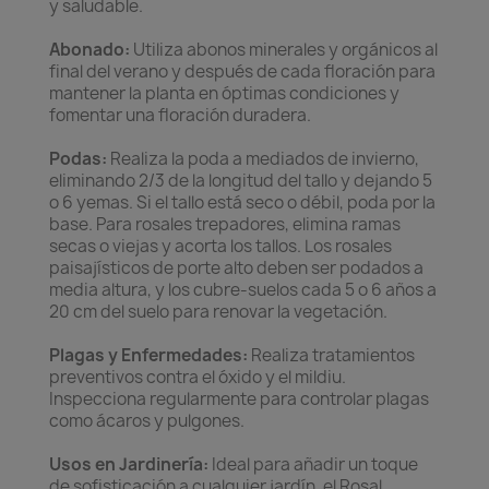
y saludable.
Abonado:
Utiliza abonos minerales y orgánicos al
final del verano y después de cada floración para
mantener la planta en óptimas condiciones y
fomentar una floración duradera.
Podas:
Realiza la poda a mediados de invierno,
eliminando 2/3 de la longitud del tallo y dejando 5
o 6 yemas. Si el tallo está seco o débil, poda por la
base. Para rosales trepadores, elimina ramas
secas o viejas y acorta los tallos. Los rosales
paisajísticos de porte alto deben ser podados a
media altura, y los cubre-suelos cada 5 o 6 años a
20 cm del suelo para renovar la vegetación.
Plagas y Enfermedades:
Realiza tratamientos
preventivos contra el óxido y el mildiu.
Inspecciona regularmente para controlar plagas
como ácaros y pulgones.
Usos en Jardinería:
Ideal para añadir un toque
de sofisticación a cualquier jardín, el Rosal