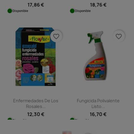
17,86 €
18,76 €
Disponible
Disponible
favorite_border
favorite_border
Enfermedades De Los
Fungicida Polivalente
Rosales...
Listo...
12,30 €
16,70 €
Disponible
Disponible