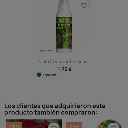
favorite_border
Pasta Cicatrizante Podas...
11,75 €
Disponible
Los clientes que adquirieron este
producto también compraron:
-25%
-25%