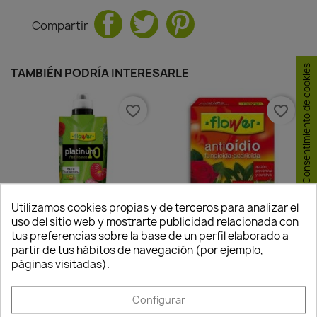
Compartir
Consentimiento de cookies
TAMBIÉN PODRÍA INTERESARLE
favorite_border
favorite_border
Utilizamos cookies propias y de terceros para analizar el
uso del sitio web y mostrarte publicidad relacionada con
tus preferencias sobre la base de un perfil elaborado a
Abono Líquido Platinum 10
Anti-Oídio Fungicida 10ml
partir de tus hábitos de navegación (por ejemplo,
páginas visitadas).
10,27 €
12,30 €
Disponible
Disponible
Configurar