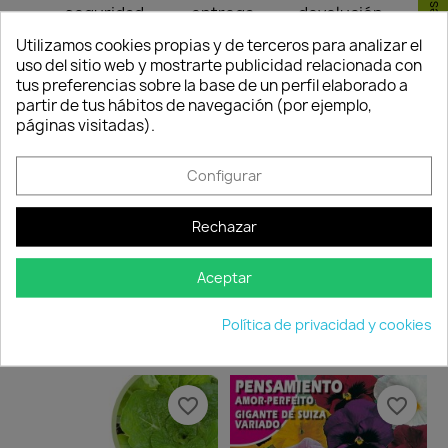
Consentimiento de cookies
seguridad
entrega
devolución
Nuestros pagos
Envío peninsular,
Tienes 24 horas
Utilizamos cookies propias y de terceros para analizar el
son 100% seguros.
Islas Baleares y
para hacer la
uso del sitio web y mostrarte publicidad relacionada con
Portugal.
reclamación,
tus preferencias sobre la base de un perfil elaborado a
siempre y cuando
partir de tus hábitos de navegación (por ejemplo,
adjunte foto del
páginas visitadas).
paquete
deteriorado.
Configurar
Compartir
Rechazar
Aceptar
Los clientes que adquirieron este
Política de privacidad y cookies
producto también compraron:
favorite_border
favorite_border