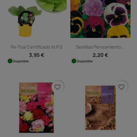
Pe-Tsai Certificado M.P.S
Semillas Pensamiento...
3,95 €
2,20 €
Disponible
Disponible
favorite_border
favorite_border