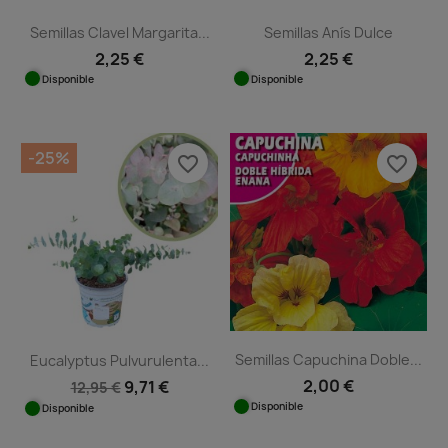
Semillas Clavel Margarita...
Semillas Anís Dulce
2,25 €
2,25 €
Disponible
Disponible
-25%
favorite_border
favorite_border
Semillas Capuchina Doble...
Eucalyptus Pulvurulenta...
2,00 €
9,71 €
12,95 €
Disponible
Disponible