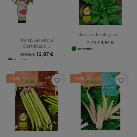
Semillas Ecológicas...
Frambuesa Roja
1,91 €
2,25 €
Certificado...
Disponible
12,97 €
19,95 €
Disponible
-15%
-15%
favorite_border
favorite_border