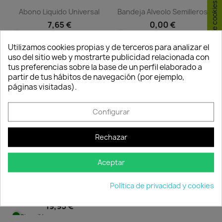
Consentimiento de cookies
Abono Liquido Universal
Bandeja Alveolo Semilleros
7,65 €
0,00 €
Disponible
No disponible
Utilizamos cookies propias y de terceros para analizar el
uso del sitio web y mostrarte publicidad relacionada con
tus preferencias sobre la base de un perfil elaborado a
favorite_border
favorite_border
partir de tus hábitos de navegación (por ejemplo,
páginas visitadas).
Configurar
Rechazar
Aceptar
Regadera AQUA
Abono Soluble Hortícolas
Política de privacidad y cookies
7,20 €
Y...
Disponible
19,95 €
Disponible