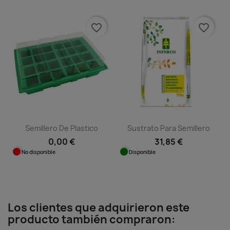
favorite_border
favorite_border
Semillero De Plastico
Sustrato Para Semillero
0,00 €
31,85 €
No disponible
Disponible
Los clientes que adquirieron este
producto también compraron: