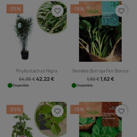
-35%
-15%
favorite_border
favorite_border
Phyllostachys Nigra
Semillas Borraja Flor Blanca
42,22 €
1,62 €
64,95 €
1,90 €
Disponible
Disponible
-35%
-15%
favorite_border
favorite_border