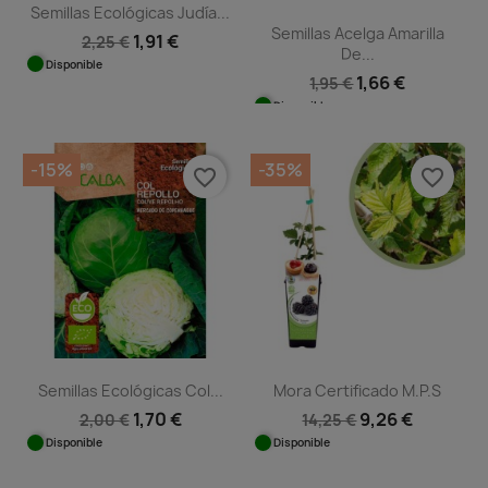
Semillas Ecológicas Judía...
Semillas Acelga Amarilla
1,91 €
2,25 €
De...
Disponible
1,66 €
1,95 €
Disponible
-15%
-35%
favorite_border
favorite_border
Semillas Ecológicas Col...
Mora Certificado M.P.S
1,70 €
9,26 €
2,00 €
14,25 €
Disponible
Disponible