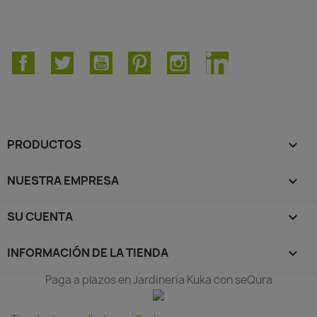
Facebook
Twitter
YouTube
Pinterest
Instagram
LinkedIn
PRODUCTOS

NUESTRA EMPRESA

SU CUENTA

INFORMACIÓN DE LA TIENDA
keyboard_arrow_down
Paga a plazos en Jardinería Kuka con seQura