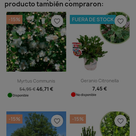
producto también compraron:
-15%
FUERA DE STOCK
favorite_border
favorite_border
Geranio Citronella
Myrtus Communis
7,45 €
46,71 €
54,95 €
No disponible
Disponible
-15%
-15%
favorite_border
favorite_border