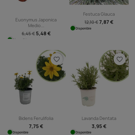
Festuca Glauca
Euonymus Japonica
7,87 €
12,10 €
Medio...
Disponible
5,48 €
6,45 €
Disponible
favorite_border
favorite_border
Bidens Ferulifolia
Lavanda Dentata
7,75 €
3,95 €
Disponible
Disponible