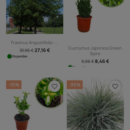
Fraxinus Angustifolia -...
Euonymus Japonica Green
27,16 €
31,95 €
Spire
Disponible
8,46 €
9,95 €
Disponible
-15%
-35%
favorite_border
favorite_border