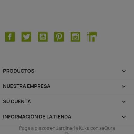
Facebook
Twitter
YouTube
Pinterest
Instagram
LinkedIn
PRODUCTOS

NUESTRA EMPRESA

SU CUENTA

INFORMACIÓN DE LA TIENDA
keyboard_arrow_down
Paga a plazos en Jardinería Kuka con seQura