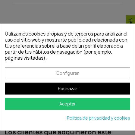
Consentimiento de cookies
Política de
Política de
Política de
Utilizamos cookies propias y de terceros para analizar el
seguridad
entrega
devolución
uso del sitio web y mostrarte publicidad relacionada con
Nuestros pagos
Envío peninsular,
Tienes 24 horas
tus preferencias sobre la base de un perfil elaborado a
son 100% seguros.
Islas Baleares y
para hacer la
partir de tus hábitos de navegación (por ejemplo,
Portugal.
reclamación,
páginas visitadas).
siempre y cuando
adjunte foto del
Configurar
paquete
deteriorado.
Rechazar
Compartir
Aceptar
Política de privacidad y cookies
Los clientes que adquirieron este