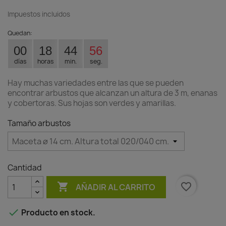
Impuestos incluidos
Quedan:
00
18
44
55
días
horas
min.
seg.
Hay muchas variedades entre las que se pueden
encontrar arbustos que alcanzan un altura de 3 m, enanas
y cobertoras. Sus hojas son verdes y amarillas.
Tamaño arbustos
Cantidad

favorite_border
AÑADIR AL CARRITO

Producto en stock.