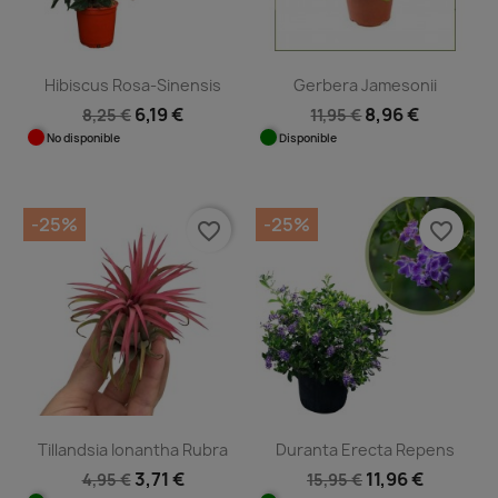
Hibiscus Rosa-Sinensis
Gerbera Jamesonii
6,19 €
8,96 €
8,25 €
11,95 €
No disponible
Disponible
-25%
-25%
favorite_border
favorite_border
Tillandsia Ionantha Rubra
Duranta Erecta Repens
3,71 €
11,96 €
4,95 €
15,95 €