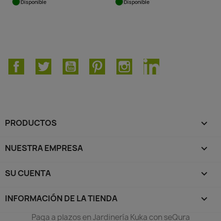
Disponible
Disponible
Facebook
Twitter
YouTube
Pinterest
Instagram
LinkedIn
PRODUCTOS

NUESTRA EMPRESA

SU CUENTA

INFORMACIÓN DE LA TIENDA
keyboard_arrow_down
Paga a plazos en Jardinería Kuka con seQura