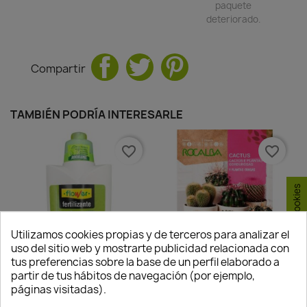
paquete
deteriorado.
Compartir
TAMBIÉN PODRÍA INTERESARLE
favorite_border
favorite_border
Consentimiento de cookies
Utilizamos cookies propias y de terceros para analizar el
uso del sitio web y mostrarte publicidad relacionada con
tus preferencias sobre la base de un perfil elaborado a
partir de tus hábitos de navegación (por ejemplo,
Semillas Cactus Y Plantas...
páginas visitadas).
Abono Líquido Cactus Y
2,25 €