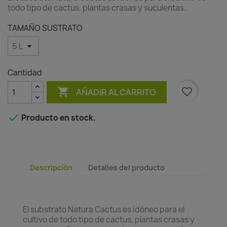
todo tipo de cactus, plantas crasas y suculentas.
TAMAÑO SUSTRATO
Cantidad

favorite_border
AÑADIR AL CARRITO

Producto en stock.
Descripción
Detalles del producto
El substrato Natura Cactus es idóneo para el
cultivo de todo tipo de cactus, plantas crasas y