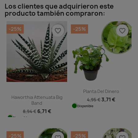
Los clientes que adquirieron este
producto también compraron:
-25%
-25%
favorite_border
favorite_border
Planta Del Dinero
Haworthia Attenuata Big
3,71 €
4,95 €
Band
Disponible
6,71 €
8,94 €
Disponible
-25%
-25%
favorite_border
favorite_border