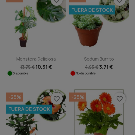
FUERA DE STOCK
Monstera Deliciosa
Sedum Burrito
10,31 €
3,71 €
13,75 €
4,95 €
Disponible
No disponible
-25%
-25%
favorite_border
favorite_border
FUERA DE STOCK