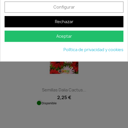
Crasas
Disponible
Configurar
8,98 €
Disponible
Rechazar
favorite_border
Aceptar
Política de privacidad y cookies
Semillas Dalia Cactus...
2,25 €
Disponible