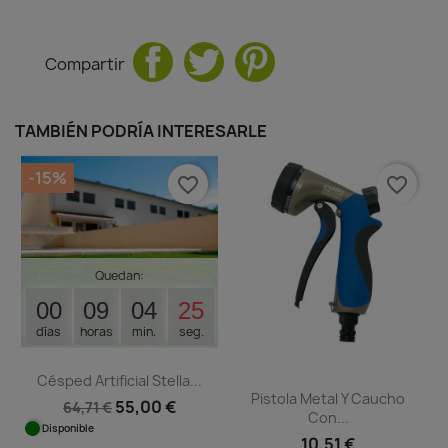
Compartir
TAMBIÉN PODRÍA INTERESARLE
-15%
favorite_border
favorite_border
Quedan:
00
09
04
24
días
horas
min.
seg.
Césped Artificial Stella...
Pistola Metal Y Caucho
55,00 €
64,71 €
Con...
Disponible
10,51 €