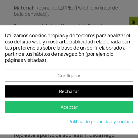
Material:
Resina de LLDPE. (Polietileno lineal de
baja densidad).
Consentimiento de cookies
Proceso de fabricación:
Modelo Rotacional.
Resistente a UVI. Factor UV8 equivalente a 8.000
Utilizamos cookies propias y de terceros para analizar el
horas de sol en Florida. Resistente a
uso del sitio web y mostrarte publicidad relacionada con
temperaturas extremas (-60ºC a +80ºC). Ligera.
tus preferencias sobre la base de un perfil elaborado a
Los maceteros son fáciles de taladrar para
partir de tus hábitos de navegación (por ejemplo,
realizar las marcas de drenaje. Reciclable 100%.
páginas visitadas).
El sistema de autorriego suministrará el agua
necesaria para la planta durante alrededor de 2
Configurar
semanas, indicándonos con un varilla de colores
el momento en que hay que volver a regar.
Rechazar
Instalación:
Para instalar el sistema de
autorriego, lo pondremos en el interior de un
Aceptar
tiesto, luego introduciremos 3 centímetros de
arlita, y rellenaremos de sustrato.
Política de privacidad y cookies
Como utilizarlo:
Deberemos regar la planta
hasta que la varilla suba y el indicador de color
rojo este a punto de sobresalir. Cada riego