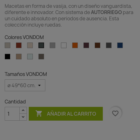
Macetas en forma de vasija, con un diseño vanguardista,
diferente e innovador. Con sistema de
AUTORRIEGO
para
un cuidado absoluto en periodos de ausencia. Esta
colección incluye ruedas.
Colores VONDOM
Ecru
Clay
Cream
Gray
White
Ambar
Garnet
Brown
Anthracite
Blue
Green
clear
Black
Camel
Ice
Tortora
Tamaños VONDOM
Cantidad

favorite_border
AÑADIR AL CARRITO