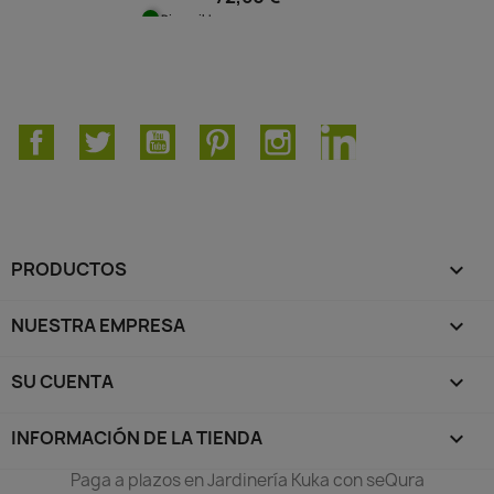
Disponible
Facebook
Twitter
YouTube
Pinterest
Instagram
LinkedIn
PRODUCTOS

NUESTRA EMPRESA

SU CUENTA

INFORMACIÓN DE LA TIENDA
keyboard_arrow_down
Paga a plazos en Jardinería Kuka con seQura