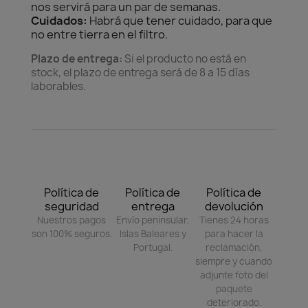
nos servirá para un par de semanas.
Cuidados:
Habrá que tener cuidado, para que
no entre tierra en el filtro.
Plazo de entrega:
Si el producto no está en
stock, el plazo de entrega será de 8 a 15 días
laborables.
Política de
Política de
Política de
seguridad
entrega
devolución
Nuestros pagos
Envío peninsular,
Tienes 24 horas
son 100% seguros.
Islas Baleares y
para hacer la
Portugal.
reclamación,
siempre y cuando
adjunte foto del
paquete
deteriorado.