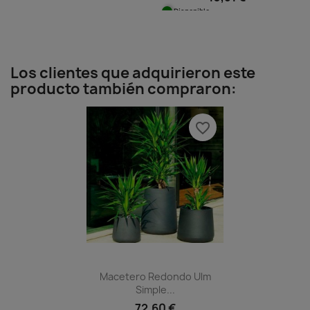
Disponible
Los clientes que adquirieron este
producto también compraron:
favorite_border
Macetero Redondo Ulm
Simple...
72,60 €