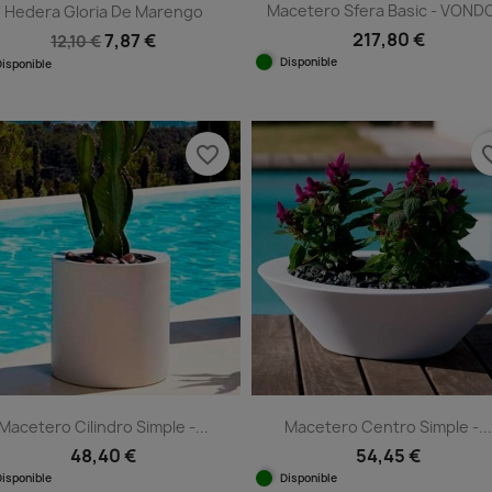
Macetero Sfera Basic - VON
Hedera Gloria De Marengo
217,80 €
7,87 €
12,10 €
Disponible
Disponible
Vista rápida

Vista rápida

+1
favorite_border
favorit
Macetero Cilindro Simple -...
Macetero Centro Simple -..
48,40 €
54,45 €
Disponible
Disponible