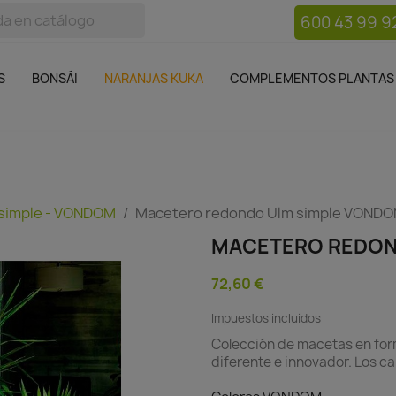
600 43 99 9
bos
Bonsái
Macetas
Complementos plantas
Mue

S
BONSÁI
NARANJAS KUKA
COMPLEMENTOS PLANTAS
 simple - VONDOM
Macetero redondo Ulm simple VOND
MACETERO REDON
72,60 €
Impuestos incluidos
Colección de macetas en form
diferente e innovador. Los c