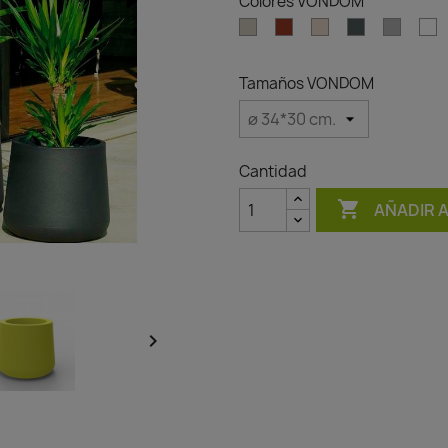
Colores VONDOM
Ecru
Clay
Cream
Green
Gray
W
Tamaños VONDOM
Cantidad

AÑADIR 
