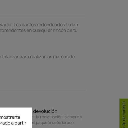
ovador. Los cantos redondeados le dan
orprendentes en cualquier rincón de tu
 taladrar para realizar las marcas de
Consentimiento de cookies
Política de devolución
4 horas para hacer la reclamación, siempre y
y mostrarte
do adjunte foto del paquete deteriorado.
rado a partir