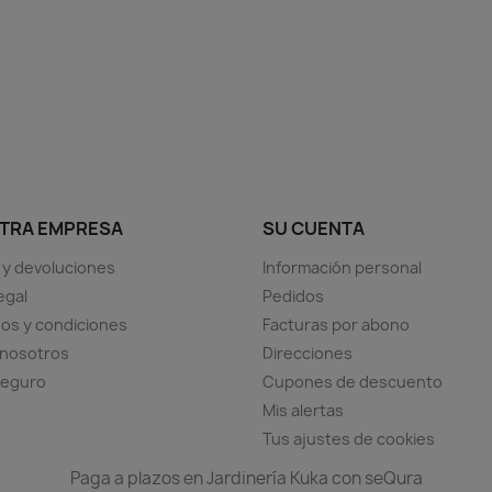
Vista rápida
Vista rápida


+11
+1
TRA EMPRESA
SU CUENTA
 y devoluciones
Información personal
egal
Pedidos
os y condiciones
Facturas por abono
 nosotros
Direcciones
seguro
Cupones de descuento
Mis alertas
Tus ajustes de cookies
Paga a plazos en Jardinería Kuka con seQura