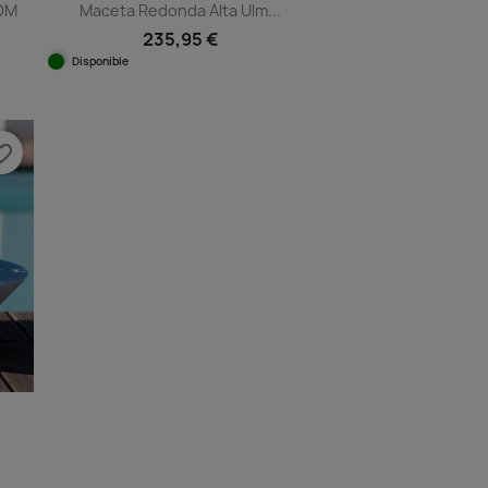
DOM
Maceta Redonda Alta Ulm...
235,95 €
Disponible
Vista rápida

1
+10
e_border
.