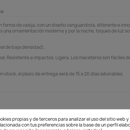
to
 forma de vasija, con un diseño vanguardista, diferente e inn
rás una ornamentación moderna y por la noche, toques de luz s
eal de baja densidad).
l. Resistente a impactos. Ligera. Los maceteros son fáciles de
en stock, el plazo de entrega será de 15 a 20 días laborables.
Política de entrega
Envío peninsular, Islas Baleares y Portugal.
Tienes 2
okies propias y de terceros para analizar el uso del sitio web 
cuan
lacionada con tus preferencias sobre la base de un perfil elabo