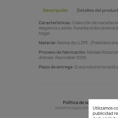
Descripción
Detalles del produc
Características:
Colección de macetas en
elegancia y estilo. Durante el día obtend
hogar.
Material:
Resina de LLDPE. (Polietileno lin
Proceso de fabricación:
Modelo Rotaciona
drenaje. Reciclable 100%.
Plazo de entrega:
Si el producto no está 
Política de seguridad
Nuestros pagos son 100% seguros.
Utilizamos co
publicidad re