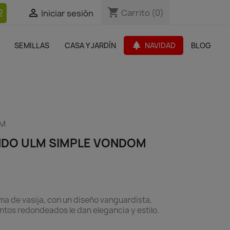
shopping_cart
shopping_cart
2


Carrito
Carrito
(0)
(0)
Iniciar sesión
Iniciar sesión
bles Jardín
Paquetes de productos
Outlet
park
SEMILLAS
CASA Y JARDÍN
NAVIDAD
BLOG
search
OM
DO ULM SIMPLE VONDOM
a de vasija, con un diseño vanguardista,
antos redondeados le dan elegancia y estilo.