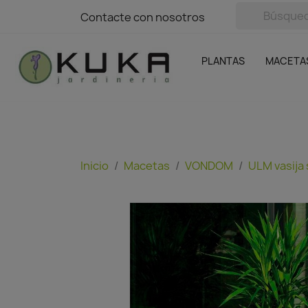
avigation
Contacte con nosotros
Contacte con nosotros
Plantas
Naranjas Kuka
Casa y Jardín
Semillas y bul
Ofertas
SIN GASTOS DE ENVÍO
PLANTAS
MACETA
Inicio
Macetas
VONDOM
ULM vasija