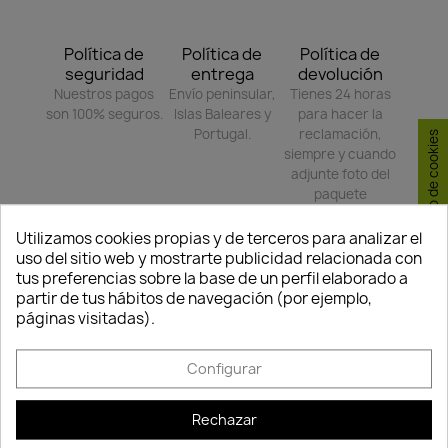
Política de
Política de
Política de
seguridad
entrega
devolución
Nuestros pagos
Envío peninsular,
Tienes 24 horas
son 100% seguros.
Islas Baleares y
para hacer la
Portugal.
reclamación,
Consentimiento de cookies
siempre y cuando
adjunte foto del
paquete
deteriorado.
Utilizamos cookies propias y de terceros para analizar el
uso del sitio web y mostrarte publicidad relacionada con
tus preferencias sobre la base de un perfil elaborado a
Compartir
partir de tus hábitos de navegación (por ejemplo,
páginas visitadas).
TAMBIÉN PODRÍA INTERESARLE
Configurar
-35%
-35%
favorite_border
favorite_border
Rechazar
FUERA DE STOCK