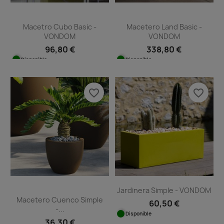
Macetro Cubo Basic -
Macetero Land Basic -
VONDOM
VONDOM
96,80 €
338,80 €
Disponible
Disponible
favorite_border
favorite_border
Jardinera Simple - VONDOM
Macetero Cuenco Simple
60,50 €
-...
Disponible
36,30 €