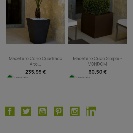
Macetero Cono Cuadrado
Macetero Cubo Simple -
Alto...
VONDOM
235,95 €
60,50 €
Disponible
Disponible
Facebook
Twitter
YouTube
Pinterest
Instagram
LinkedIn