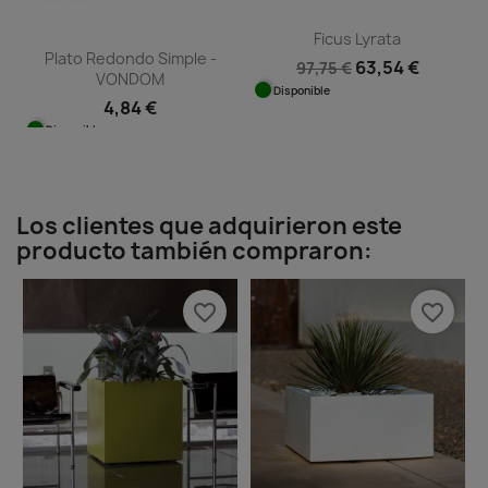
Ficus Lyrata
Plato Redondo Simple -
63,54 €
97,75 €
VONDOM
Disponible
4,84 €
Disponible
Los clientes que adquirieron este
producto también compraron:
favorite_border
favorite_border