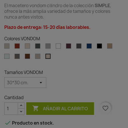
El macetero vondom cilindro de la colección
SIMPLE
,
ofrece la más amplia variedad de tamaños y colores
nunca antes vistos.
Plazo de entrega: 15-20 días laborables.
Colores VONDOM
Ecru
Clay
Cream
Green
Gray
White
Garnet
Anthracite
Blue
Black
Camel
Ice
Tortora
Brown
Granite
Granite
effect
effect
ecru
cream
Tamaños VONDOM
Cantidad

favorite_border
AÑADIR AL CARRITO

Producto en stock.