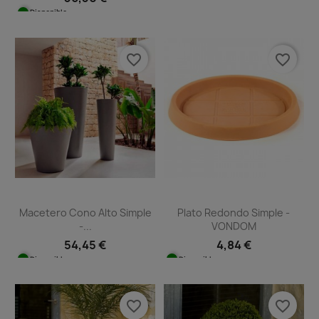
Disponible
favorite_border
favorite_border
Macetero Cono Alto Simple
Plato Redondo Simple -
-...
VONDOM
54,45 €
4,84 €
Disponible
Disponible
favorite_border
favorite_border