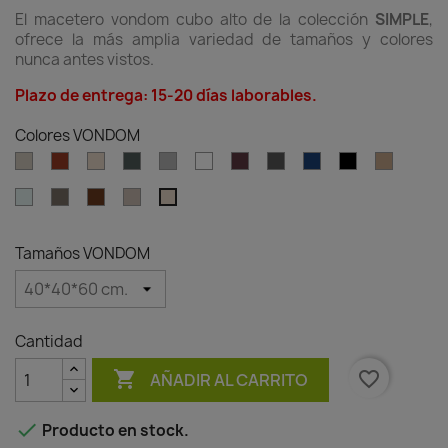
El macetero vondom cubo alto de la colección
SIMPLE
,
ofrece la más amplia variedad de tamaños y colores
nunca antes vistos.
Plazo de entrega: 15-20 días laborables.
Colores VONDOM
Ecru
Clay
Cream
Green
Gray
White
Garnet
Anthracite
Blue
Black
Camel
Ice
Tortora
Brown
Granite
Granite
effect
effect
ecru
cream
Tamaños VONDOM
Cantidad

favorite_border
AÑADIR AL CARRITO

Producto en stock.