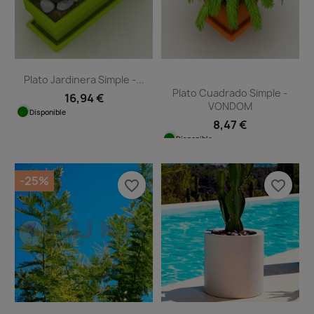
Plato Jardinera Simple -...
Plato Cuadrado Simple -
16,94 €
VONDOM
Disponible
8,47 €
Disponible
-25%
favorite_border
favorite_border