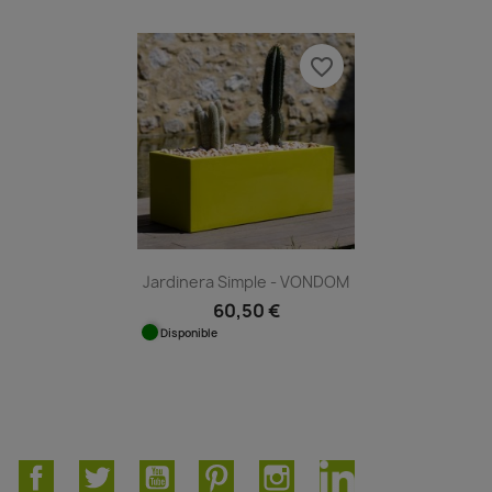
favorite_border
Jardinera Simple - VONDOM
60,50 €
Disponible
Facebook
Twitter
YouTube
Pinterest
Instagram
LinkedIn