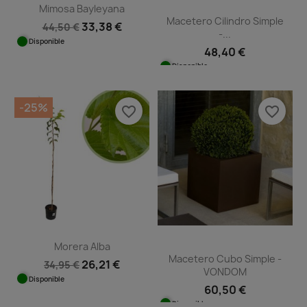
Mimosa Bayleyana
Macetero Cilindro Simple
33,38 €
44,50 €
-...
Disponible
48,40 €
Disponible
-25%
favorite_border
favorite_border
Morera Alba
Macetero Cubo Simple -
26,21 €
34,95 €
VONDOM
Disponible
60,50 €
Disponible