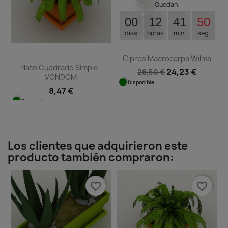
Quedan:
00
12
41
50
días
horas
min.
seg.
Cipres Macrocarpa Wilma
Plato Cuadrado Simple -
24,23 €
28,50 €
VONDOM
Disponible
8,47 €
Disponible
Los clientes que adquirieron este
producto también compraron:
favorite_border
favorite_border