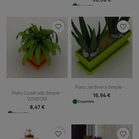
Disponible
favorite_border
favorite_border
Plato Jardinera Simple -...
Plato Cuadrado Simple -
16,94 €
VONDOM
Disponible
8,47 €
Disponible
favorite_border
favorite_border