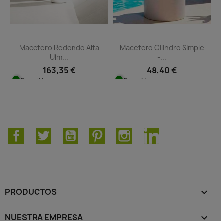
Macetero Redondo Alta
Macetero Cilindro Simple
Ulm...
-...
163,35 €
48,40 €
Disponible
Disponible
Facebook
Twitter
YouTube
Pinterest
Instagram
LinkedIn
PRODUCTOS

NUESTRA EMPRESA
