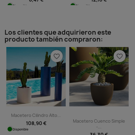
Disponible
Disponible
Los clientes que adquirieron este
producto también compraron:
favorite_border
favorite_border
Macetero Cilindro Alto...
Macetero Cuenco Simple
108,90 €
-...
Disponible
36,30 €