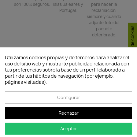
son 100% seguros.
Islas Baleares y
para hacer la
Portugal.
reclamación,
siempre y cuando
adjunte foto del
Consentimiento de cookies
paquete
deteriorado.
Compartir
Utilizamos cookies propias y de terceros para analizar el
uso del sitio web y mostrarte publicidad relacionada con
tus preferencias sobre la base de un perfil elaborado a
partir de tus hábitos de navegación (por ejemplo,
TAMBIÉN PODRÍA INTERESARLE
páginas visitadas).
-15%
-15%
favorite_border
favorite_border
Configurar
FUERA DE STOCK
Rechazar
Quedan:
Quedan:
Aceptar
00
17
01
17
00
17
01
17