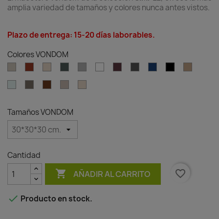
amplia variedad de tamaños y colores nunca antes vistos.
Plazo de entrega: 15-20 días laborables.
Colores VONDOM
Ecru
Clay
Cream
Green
Gray
White
Garnet
Anthracite
Blue
Camel
Black
Ice
Tortora
Brown
Granite
Granite
effect
effect
ecru
cream
Tamaños VONDOM
Cantidad

favorite_border
AÑADIR AL CARRITO

Producto en stock.