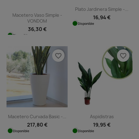
Plato Jardinera Simple -...
Macetero Vaso Simple -
16,94 €
VONDOM
Disponible
36,30 €
Disponible
favorite_border
favorite_border
Macetero Curvada Basic -...
Aspidistras
217,80 €
19,95 €
Disponible
Disponible