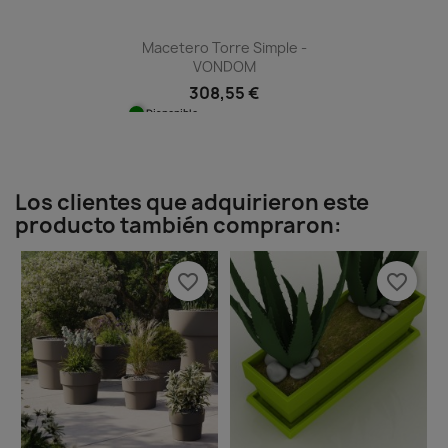
Macetero Torre Simple -
VONDOM
308,55 €
Disponible
Los clientes que adquirieron este
producto también compraron:
favorite_border
favorite_border