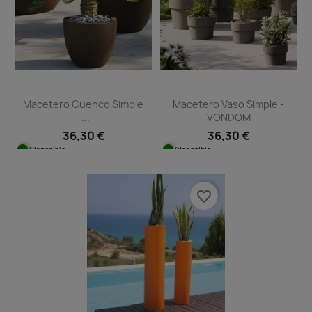
Macetero Cuenco Simple
Macetero Vaso Simple -
-...
VONDOM
36,30 €
36,30 €
Disponible
Disponible
favorite_border