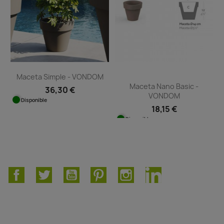
Maceta Simple - VONDOM
Maceta Nano Basic -
36,30 €
VONDOM
Disponible
18,15 €
Disponible
Facebook
Twitter
YouTube
Pinterest
Instagram
LinkedIn