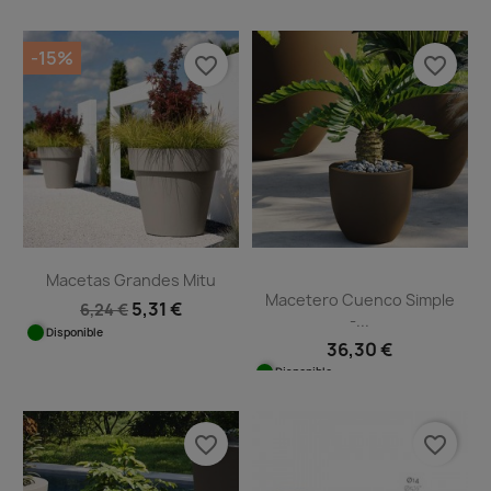
-15%
favorite_border
favorite_border
Macetas Grandes Mitu
Macetero Cuenco Simple
5,31 €
6,24 €
-...
Disponible
36,30 €
Disponible
favorite_border
favorite_border