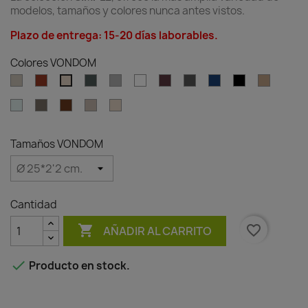
modelos, tamaños y colores nunca antes vistos.
Plazo de entrega: 15-20 días laborables.
Colores VONDOM
Ecru
Clay
Green
Gray
White
Garnet
Anthracite
Blue
Black
Camel
Cream
Ice
Tortora
Brown
Granite
Granite
effect
effect
ecru
cream
Tamaños VONDOM
Cantidad

favorite_border
AÑADIR AL CARRITO

Producto en stock.