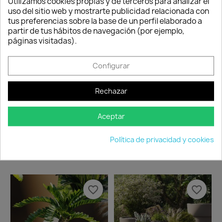
Utilizamos cookies propias y de terceros para analizar el
uso del sitio web y mostrarte publicidad relacionada con
favorite_border
favorite_border
tus preferencias sobre la base de un perfil elaborado a
partir de tus hábitos de navegación (por ejemplo,
páginas visitadas).
Configurar
Rechazar
Aceptar
Macetero Cono Alto Simple
Macetero Cono Simple -
-...
VONDOM
Política de privacidad y cookies
54,45 €
36,30 €
Disponible
Disponible
favorite_border
favorite_border