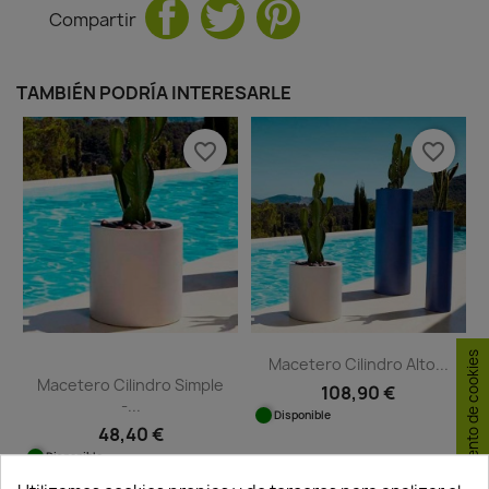
Compartir
TAMBIÉN PODRÍA INTERESARLE
favorite_border
favorite_border
Consentimiento de cookies
Macetero Cilindro Alto...
Macetero Cilindro Simple
108,90 €
-...
Disponible
48,40 €
Disponible