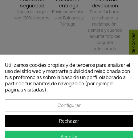
seguridad
entrega
devolución
Nuestros pagos
Envío peninsular,
Tienes 24 horas
son 100% seguros.
Islas Baleares y
para hacer la
Portugal.
reclamación,
siempre y cuando
Consentimiento de cookies
adjunte foto del
paquete
deteriorado.
Utilizamos cookies propias y de terceros para analizar el
Compartir
uso del sitio web y mostrarte publicidad relacionada con
tus preferencias sobre la base de un perfil elaborado a
partir de tus hábitos de navegación (por ejemplo,
páginas visitadas).
TAMBIÉN PODRÍA INTERESARLE
Configurar
-35%
-35%
favorite_border
favorite_border
Rechazar
Quedan:
Quedan:
Aceptar