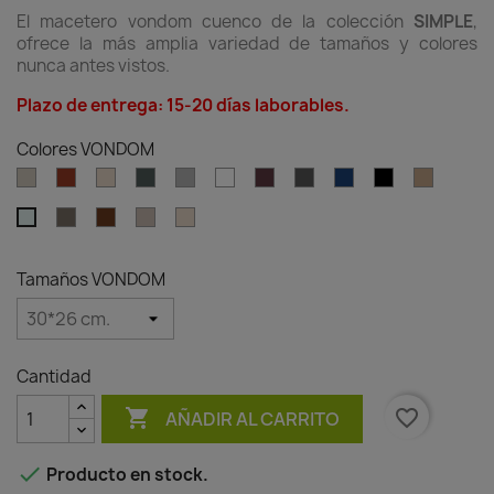
El macetero vondom cuenco de la colección
SIMPLE
,
ofrece la más amplia variedad de tamaños y colores
nunca antes vistos.
Plazo de entrega: 15-20 días laborables.
Colores VONDOM
Ecru
Clay
Cream
Green
Gray
White
Garnet
Anthracite
Blue
Black
Camel
Tortora
Brown
Granite
Granite
Ice
effect
effect
ecru
cream
Tamaños VONDOM
Cantidad

favorite_border
AÑADIR AL CARRITO

Producto en stock.