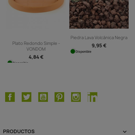
Piedra Lava Volcánica Negra
Plato Redondo Simple -
9,95 €
VONDOM
Disponible
4,84 €
Disponible
Facebook
Twitter
YouTube
Pinterest
Instagram
LinkedIn
PRODUCTOS
