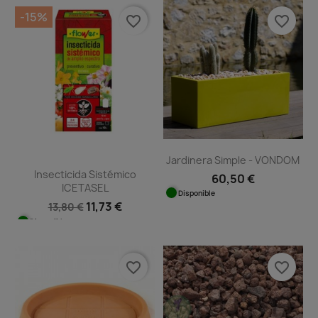
-15%
favorite_border
favorite_border
Jardinera Simple - VONDOM
Insecticida Sistémico
60,50 €
ICETASEL
Disponible
11,73 €
13,80 €
Disponible
favorite_border
favorite_border