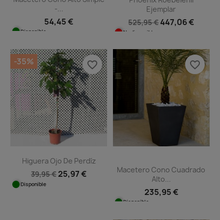
-...
Ejemplar
54,45 €
447,06 €
525,95 €
Disponible
No disponible
-35%
favorite_border
favorite_border
Higuera Ojo De Perdíz
Macetero Cono Cuadrado
25,97 €
39,95 €
Alto...
Disponible
235,95 €
Disponible