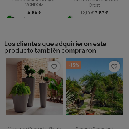
VONDOM
Crest
4,84 €
7,87 €
12,10 €
Disponible
Disponible
Los clientes que adquirieron este
producto también compraron:
-15%
favorite_border
favorite_border
Macetero Cono Alto Simple
Phoenix Roebelenii