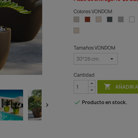
Colores VONDOM
Ecru
Clay
Cream
Green
Gray
W
Granite
effect
cream
Tamaños VONDOM
Cantidad

AÑADIR 

Producto en stock.
