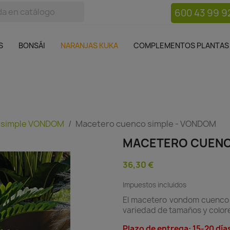
600 43 99 9
bos
Bonsái
Macetas
Complementos plantas
Mue

S
BONSÁI
NARANJAS KUKA
COMPLEMENTOS PLANTAS
 simple VONDOM
Macetero cuenco simple - VONDOM
MACETERO CUENC
36,30 €
Impuestos incluidos
El macetero vondom cuenco 
variedad de tamaños y colore
Plazo de entrega: 15-20 día