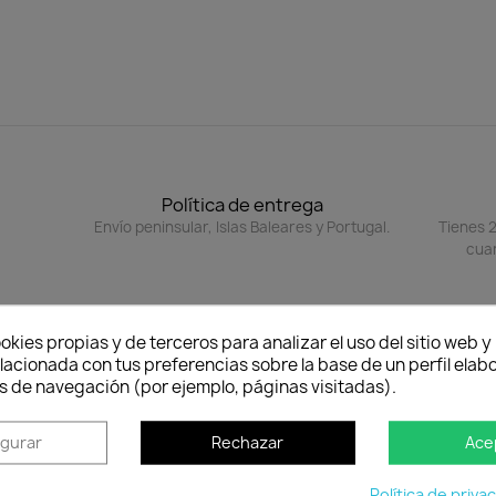
.
Política de entrega
Envío peninsular, Islas Baleares y Portugal.
Tienes 2
cuan
okies propias y de terceros para analizar el uso del sitio web 
lacionada con tus preferencias sobre la base de un perfil elabo
s de navegación (por ejemplo, páginas visitadas).
igurar
Rechazar
Ace
5%
favorite_border
favorit
Política de priva