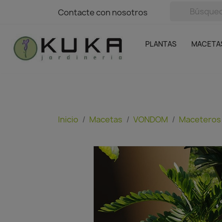
avigation
Contacte con nosotros
Contacte con nosotros
Plantas
Naranjas Kuka
Casa y Jardín
Semillas y bul
Ofertas
SIN GASTOS DE ENVÍO
PLANTAS
MACETA
Inicio
Macetas
VONDOM
Maceteros