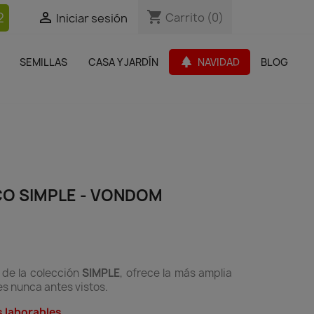
shopping_cart
shopping_cart
2


Carrito
Carrito
(0)
(0)
Iniciar sesión
Iniciar sesión
bles Jardín
Paquetes de productos
Outlet
park
SEMILLAS
CASA Y JARDÍN
NAVIDAD
BLOG
search
O SIMPLE - VONDOM
de la colección
SIMPLE
, ofrece la más amplia
s nunca antes vistos.
s laborables.