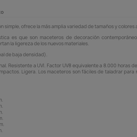
to
 simple, ofrece la más amplia variedad de tamaños y colores a
ística es que son maceteros de decoración contemporáneo
tan la ligereza de los nuevos materiales.
eal de baja densidad).
l. Resistente a UVI. Factor UV8 equivalente a 8.000 horas de 
mpactos. Ligera. Los maceteros son fáciles de taladrar para r
m.
m.
m.
m.
m.
m.