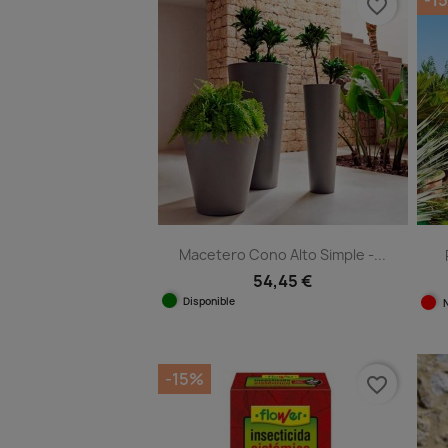
-1
favorite_border
Macetero Cono Alto Simple -...
54,45 €
Disponible
Vista rápida

+11
-15%
favorite_border