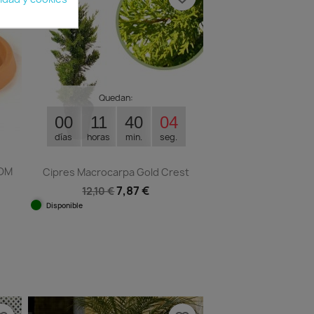
Quedan:
00
11
40
03
días
horas
min.
seg.
DOM
Cipres Macrocarpa Gold Crest
7,87 €
12,10 €
Disponible
Vista rápida

1