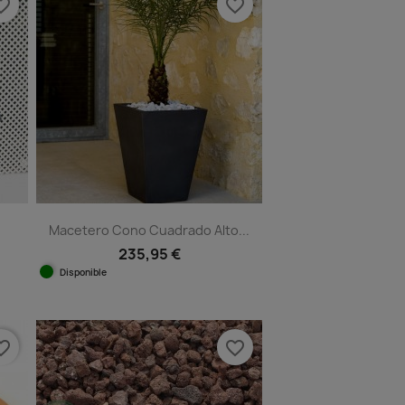
e_border
favorite_border
Macetero Cono Cuadrado Alto...
235,95 €
Disponible
Vista rápida

+11
e_border
favorite_border