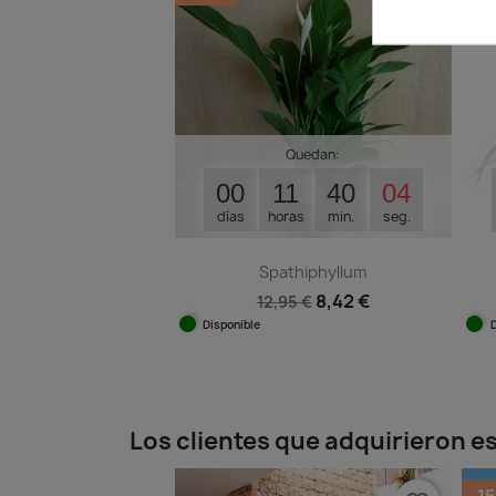
Quedan:
00
11
40
03
días
horas
min.
seg.
Spathiphyllum
8,42 €
12,95 €
Disponible
Vista rápida

Los clientes que adquirieron 