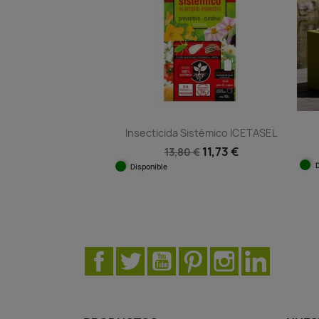
Insecticida Sistémico ICETASEL
11,73 €
13,80 €
Disponible
Vista rápida

Facebook
Twitter
YouTube
Pinterest
Instagram
LinkedIn