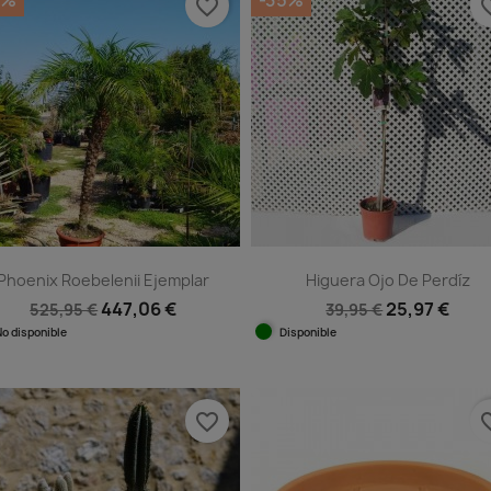
5%
-35%
favorite_border
favorit
Phoenix Roebelenii Ejemplar
Higuera Ojo De Perdíz
447,06 €
25,97 €
525,95 €
39,95 €
No disponible
Disponible
Vista rápida
Vista rápida


favorite_border
favorit