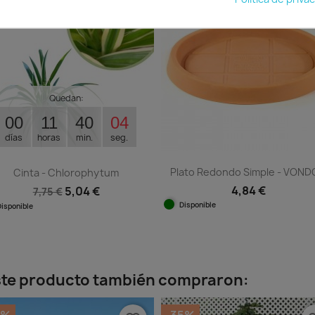
Quedan:
00
11
40
03
días
horas
min.
seg.
Plato Redondo Simple - VON
Cinta - Chlorophytum
4,84 €
5,04 €
7,75 €
Disponible
Disponible
Vista rápida

Vista rápida

+1
este producto también compraron: