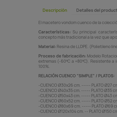
Descripción
Detalles del produc
El macetero vondom cuenco de la colección
Características:
Su principal caracter
concepto más tradicional a la vez que apor
Material:
Resina de LLDPE. (Polietileno lin
Proceso de fabricación:
Modelo Rotaciona
extremas (-60ºC a +80ºC). Resistente a i
100%.
RELACIÓN CUENCO “SIMPLE” / PLATOS:
-CUENCO Ø30x26 cm. ----- PLATO Ø27 c
-CUENCO Ø40x35 cm. ----- PLATO Ø35 c
-CUENCO Ø50x43 cm. ----- PLATO Ø43 c
-CUENCO Ø60x52 cm. ----- PLATO Ø52 c
-CUENCO Ø80x69 cm. ----- PLATO Ø69 c
-CUENCO Ø120x104 cm. -- PLATO Ø150 c