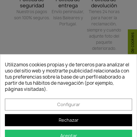
seguridad
entrega
devolución
Nuestros pagos
Envío peninsular,
Tienes 24 horas
son 100% seguros.
Islas Baleares y
para hacer la
Portugal.
reclamación,
siempre y cuando
Consentimiento de cookies
adjunte foto del
paquete
deteriorado.
Utilizamos cookies propias y de terceros para analizar el
Compartir
uso del sitio web y mostrarte publicidad relacionada con
tus preferencias sobre la base de un perfil elaborado a
partir de tus hábitos de navegación (por ejemplo,
páginas visitadas).
TAMBIÉN PODRÍA INTERESARLE
Configurar
-35%
-35%
favorite_border
favorite_border
Rechazar
Quedan:
Quedan:
Aceptar