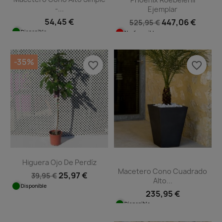
-...
Ejemplar
54,45 €
447,06 €
525,95 €
Disponible
No disponible
-35%
favorite_border
favorite_border
Higuera Ojo De Perdíz
Macetero Cono Cuadrado
25,97 €
39,95 €
Alto...
Disponible
235,95 €
Disponible