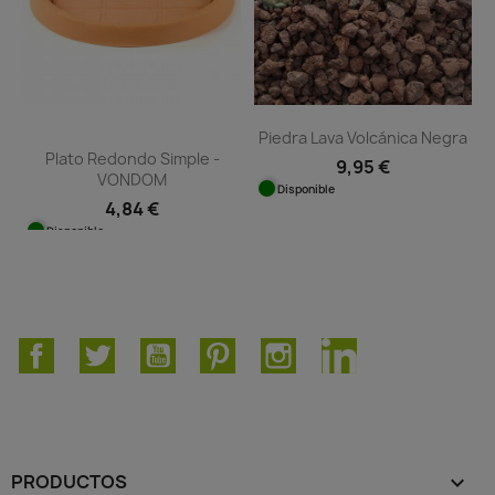
Piedra Lava Volcánica Negra
Plato Redondo Simple -
9,95 €
VONDOM
Disponible
4,84 €
Disponible
Facebook
Twitter
YouTube
Pinterest
Instagram
LinkedIn
PRODUCTOS
