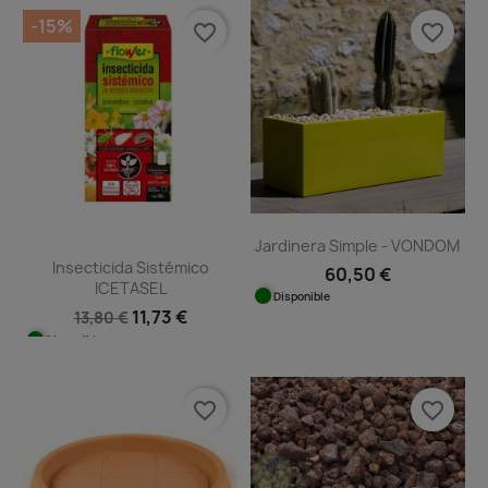
-15%
favorite_border
favorite_border
Jardinera Simple - VONDOM
Insecticida Sistémico
60,50 €
ICETASEL
Disponible
11,73 €
13,80 €
Disponible
favorite_border
favorite_border