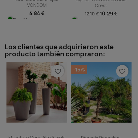
VONDOM
Crest
4,84 €
10,29 €
12,10 €
Disponible
Disponible
Los clientes que adquirieron este
producto también compraron:
-15%
favorite_border
favorite_border
Macetero Cono Alto Simple
Phoenix Roebelenii