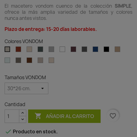
El macetero vondom cuenco de la colección
SIMPLE
,
ofrece la más amplia variedad de tamaños y colores
nunca antes vistos.
Plazo de entrega: 15-20 días laborables.
Colores VONDOM
Clay
Cream
Green
Gray
White
Garnet
Anthracite
Blue
Black
Camel
Ecru
Ice
Tortora
Brown
Granite
Granite
effect
effect
ecru
cream
Tamaños VONDOM
Cantidad

favorite_border
AÑADIR AL CARRITO

Producto en stock.