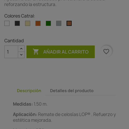
reforzando la estructura.
Colores Catral:
Blanco
Antracita
Bambu
Madera
Verde
Gris
Teja
Cantidad

favorite_border
AÑADIR AL CARRITO
Descripción
Detalles del producto
Medidas:
1.50 m.
Aplicación:
Remate de celosías LOP® . Refuerzo y
estética mejorada.