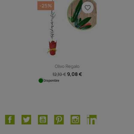
-25%
favorite_border
Olivo Regalo
9,08 €
12,10 €
Disponible
Facebook
Twitter
YouTube
Pinterest
Instagram
LinkedIn