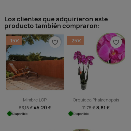
Los clientes que adquirieron este
producto también compraron:
-15%
-25%
favorite_border
favorite_border
Mimbre LOP
Orquidea Phalaenopsis
45,20 €
8,81 €
53,18 €
11,75 €
Disponible
Disponible