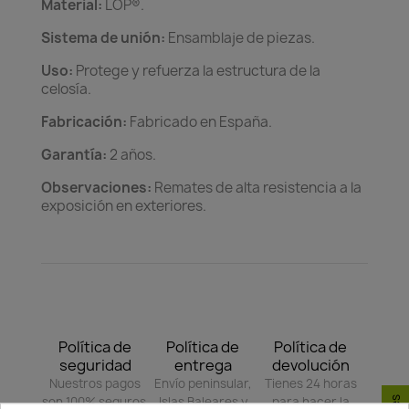
Material:
LOP®.
Sistema de unión:
Ensamblaje de piezas.
Uso:
Protege y refuerza la estructura de la
celosía.
Fabricación:
Fabricado en España.
Garantía:
2 años.
Observaciones:
Remates de alta resistencia a la
exposición en exteriores.
Política de
Política de
Política de
seguridad
entrega
devolución
Nuestros pagos
Envío peninsular,
Tienes 24 horas
son 100% seguros.
Islas Baleares y
para hacer la