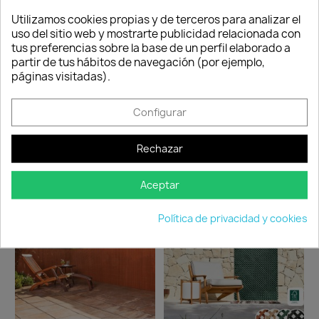
Consentimiento de cookies
Portugal.
reclamación,
Utilizamos cookies propias y de terceros para analizar el
siempre y cuando
uso del sitio web y mostrarte publicidad relacionada con
adjunte foto del
tus preferencias sobre la base de un perfil elaborado a
paquete
partir de tus hábitos de navegación (por ejemplo,
deteriorado.
páginas visitadas).
Configurar
Compartir
Rechazar
TAMBIÉN PODRÍA INTERESARLE
Aceptar
favorite_border
favorite_border
Política de privacidad y cookies