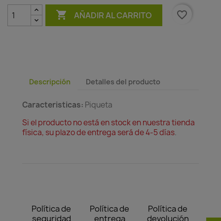

favorite_border
AÑADIR AL CARRITO
Descripción
Detalles del producto
Caracteristicas:
Piqueta
Si el producto no está en stock en nuestra tienda
física, su plazo de entrega será de 4-5 días
.
Política de
Política de
Política de
seguridad
entrega
devolución