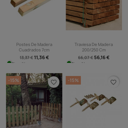
Postes De Madera
Traviesa De Madera
Cuadrados 7cm
200/250 Cm
11,36 €
56,16 €
13,37 €
66,07 €
Disponible
Disponible
-15%
-15%
favorite_border
favorite_border