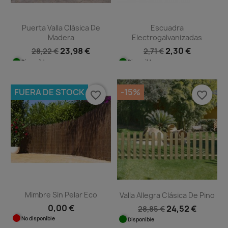
Puerta Valla Clásica De
Escuadra
Madera
Electrogalvanizadas
23,98 €
2,30 €
28,22 €
2,71 €
Disponible
Disponible
FUERA DE STOCK
-15%
favorite_border
favorite_border
Mimbre Sin Pelar Eco
Valla Allegra Clásica De Pino
0,00 €
24,52 €
28,85 €
No disponible
Disponible