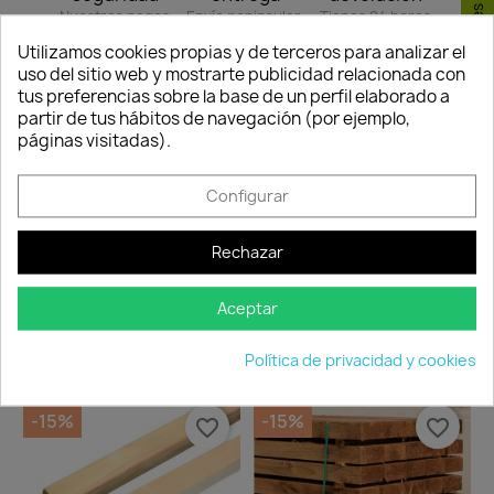
Consentimiento de cookies
Nuestros pagos
Envío peninsular,
Tienes 24 horas
son 100% seguros.
Islas Baleares y
para hacer la
Utilizamos cookies propias y de terceros para analizar el
Portugal.
reclamación,
uso del sitio web y mostrarte publicidad relacionada con
siempre y cuando
tus preferencias sobre la base de un perfil elaborado a
adjunte foto del
partir de tus hábitos de navegación (por ejemplo,
paquete
páginas visitadas).
deteriorado.
Configurar
Compartir
Rechazar
Aceptar
Los clientes que adquirieron este
producto también compraron:
Política de privacidad y cookies
-15%
-15%
favorite_border
favorite_border