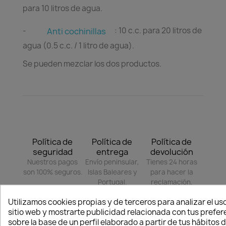
para 10 litros de agua.
-
: 10 c.c. para 20 litros de
Anti cochinillas
agua (0.5 c.c. / 1 litro de agua).
Se pueden mezclar los dos productos.
Política de
Política de
Política de
seguridad
entrega
devolución
Nuestros pagos
Envío peninsular,
Tienes 24 horas
son 100% seguros.
Islas Baleares y
para hacer la
Portugal.
reclamación,
siempre y cuando
Utilizamos cookies propias y de terceros para analizar el uso
adjunte foto del
sitio web y mostrarte publicidad relacionada con tus prefer
paquete
sobre la base de un perfil elaborado a partir de tus hábitos 
deteriorado.