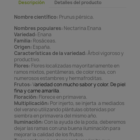
Descripción
Detalles del producto
Nombre científico:
Prunus pérsica.
Nombres populares:
Nectarina Enana
Variedad:
Enana
Familia:
Rosáceas.
Origen:
España.
Características de la variedad:
Árbol vigoroso y
productivo.
Flores:
Flores localizadas mayoritariamente en
ramos mixtos, pentámeras, de color rosa, con
numerosos estambres y hermafroditas.
Frutos:
V
ariedad con mucho sabor y color. De piel
fina y carne amarilla
.
Floración:
Florece en primavera.
Multiplicación:
Por injerto, se injerta a mediados
del verano utilizando plántulas obtenidas por
siembra en primavera del mismo año.
Iluminación:
Con la ayuda de la poda, deberemos
dejar las ramas con una buena iluminación para
mejorar la calidad de los frutos.