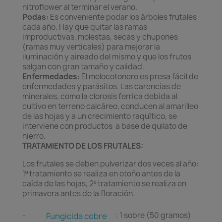
nitroflower al terminar el verano.
Podas:
Es conveniente podar los árboles frutales
cada año. Hay que quitar las ramas
improductivas, molestas, secas y chupones
(ramas muy verticales) para mejorar la
iluminación y aireado del mismo y que los frutos
salgan con gran tamaño y calidad.
Enfermedades:
El melocotonero es presa fácil de
enfermedades y parásitos. Las carencias de
minerales, como la clorosis ferrica debida al
cultivo en terreno calcáreo, conducen al amarilleo
de las hojas y a un crecimiento raquítico, se
interviene con productos a base de quilato de
hierro.
TRATAMIENTO DE LOS FRUTALES:
Los frutales se deben pulverizar dos veces al año:
1º tratamiento se realiza en otoño antes de la
caída de las hojas, 2º tratamiento se realiza en
primavera antes de la floración.
-
: 1 sobre (50 gramos)
Fungicida cobre