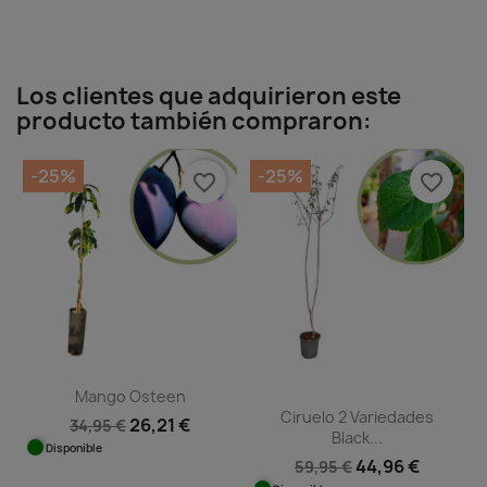
Los clientes que adquirieron este
producto también compraron:
-25%
-25%
favorite_border
favorite_border
Mango Osteen
Ciruelo 2 Variedades
26,21 €
34,95 €
Black...
Disponible
44,96 €
59,95 €