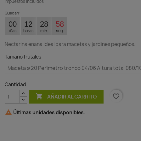
Impuestos incluidos
Quedan:
00
12
28
57
días
horas
min.
seg.
Nectarina enana ideal para macetas y jardines pequeños.
Tamaño frutales
Cantidad

favorite_border
AÑADIR AL CARRITO

Últimas unidades disponibles.