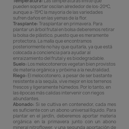
Temperatura:
Las temperaturas limite que
pueden soportar oscilan alrededor de los-20ºC,
aunque a-15ºC la mayoria de las variedades
sufren daños en las yemas de la flor.
Trasplante:
Trasplantar en primavera. Para
plantar un árbol frutal en bolsa deberemos retirar
la bolsa de plástico, puesto que es meramente
protectora. La malla que encontramos
posteriormente no hay que quitarla, ya que está
colocada a conciencia para ayudar al
enraizamiento del frutal y es biodegradable.
Suelo:
Los melocotoneros vegetan bien provistos
de materia orgánica y próxima a la neutralidad.
Riego:
El melocotonero, a pesar de ser bastante
resistente a la sequía, vive mejor en los terrenos
frescos y ligeramente húmedos. Por lo tanto, en
las épocas más calidas intervenir con riegos
abundantes.
Abonado:
Si se cultiva en contenedor, cada mes
es suficiente con un abono universal líquido. Para
plantar en el jardín, deberemos aportar materia
orgánica en la primavera junto con un abono
mineral nitroflower, y una segunda aportación de