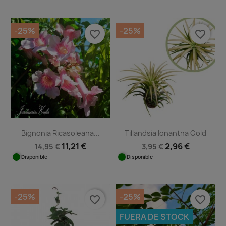
Disponible
-25%
-25%
favorite_border
favorite_border
Bignonia Ricasoleana...
Tillandsia Ionantha Gold
11,21 €
2,96 €
14,95 €
3,95 €
Disponible
Disponible
-25%
-25%
favorite_border
favorite_border
FUERA DE STOCK