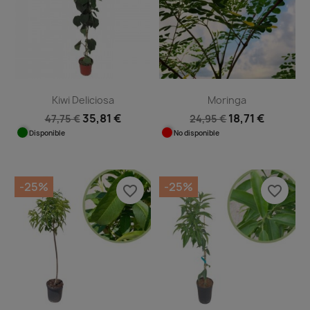
Kiwi Deliciosa
Moringa
35,81 €
18,71 €
47,75 €
24,95 €
Disponible
No disponible
-25%
-25%
favorite_border
favorite_border