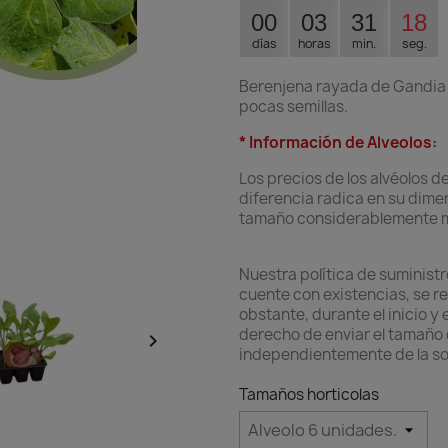
00
03
31
17
días
horas
min.
seg.
Berenjena rayada de Gandia C
pocas semillas.
* Información de Alveolos:
Los precios de los alvéolos d
diferencia radica en su dime
tamaño considerablemente ma
Nuestra política de suminist
cuente con existencias, se rem
obstante, durante el inicio y
derecho de enviar el tamaño

independientemente de la soli
Tamaños horticolas