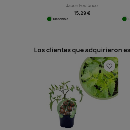
Jabón Fosfórico
15,29 €
Disponible
Vista rápida

Los clientes que adquirieron 
favorite_border