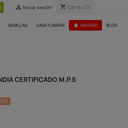
shopping_cart
shopping_cart
2


Carrito
Carrito
(0)
(0)
Iniciar sesión
Iniciar sesión
bles Jardín
Paquetes de productos
Outlet
park
SEMILLAS
CASA Y JARDÍN
NAVIDAD
BLOG
search
DIA CERTIFICADO M.P.S
NTO