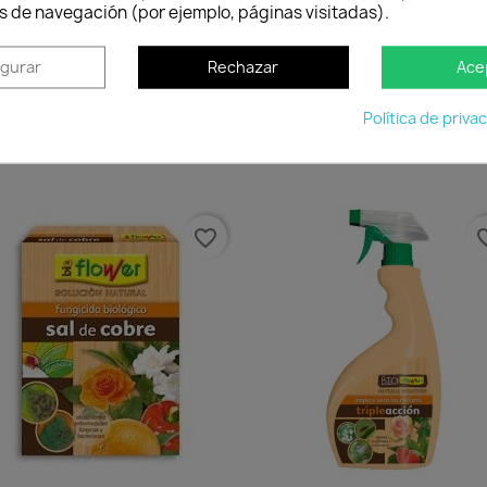
s de navegación (por ejemplo, páginas visitadas).
igurar
Rechazar
Ace
Compost Ogánico Vitalfem...
Abono Orgánico Guano 2kg
Política de priva
13,95 €
14,81 €
Disponible
Disponible
Vista rápida
Vista rápida


favorite_border
favorit