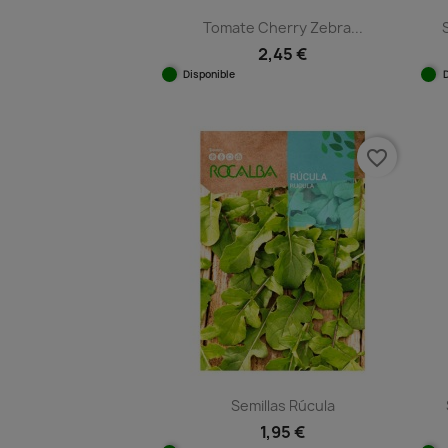
Tomate Cherry Zebra...
2,45 €
Disponible
Vista rápida

favorite_border
Semillas Rúcula
1,95 €