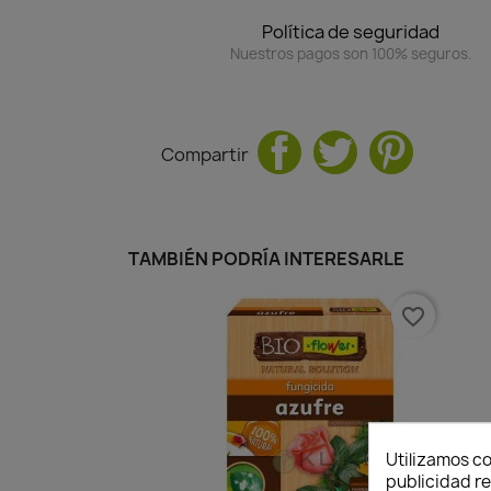
Política de seguridad
Nuestros pagos son 100% seguros.
Compartir
TAMBIÉN PODRÍA INTERESARLE
favorite_border
Utilizamos co
publicidad re