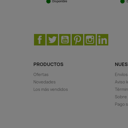
Disponible
Vista rápida

Facebook
Twitter
YouTube
Pinterest
Instagram
LinkedIn
PRODUCTOS
NUES
Ofertas
Envíos
Novedades
Aviso l
Los más vendidos
Términ
Sobre
Pago 