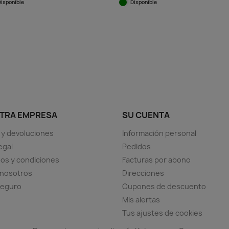
Disponible
Disponible
Vista rápida
Vista rápida


TRA EMPRESA
SU CUENTA
 y devoluciones
Información personal
egal
Pedidos
os y condiciones
Facturas por abono
 nosotros
Direcciones
seguro
Cupones de descuento
Mis alertas
Tus ajustes de cookies