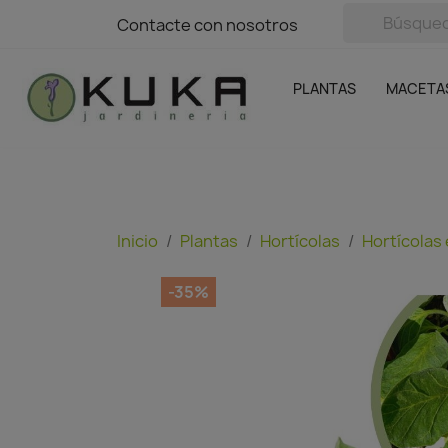
avigation
Contacte con nosotros
Contacte con nosotros
Plantas
Naranjas Kuka
Casa y Jardín
Semillas y bul
Ofertas
SIN GASTOS DE ENVÍO
PLANTAS
MACETA
Inicio
Plantas
Hortícolas
Hortícolas
-35%