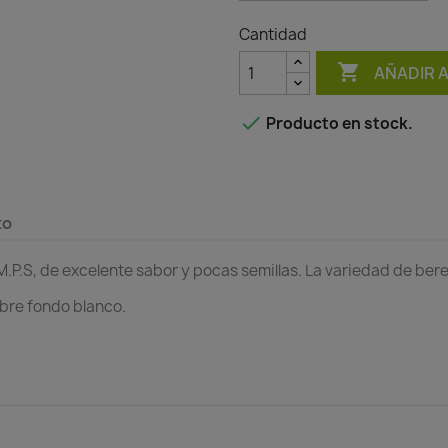
Cantidad

AÑADIR 

Producto en stock.
to
.P.S, de excelente sabor y pocas semillas. La variedad de ber
obre fondo blanco.