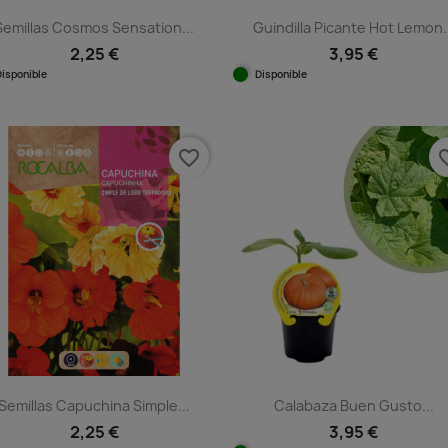
Semillas Cosmos Sensation...
Guindilla Picante Hot Lemon.
2,25 €
3,95 €
Disponible
Disponible
Vista rápida
Vista rápida


favorite_border
favorit
Semillas Capuchina Simple...
Calabaza Buen Gusto...
2,25 €
3,95 €