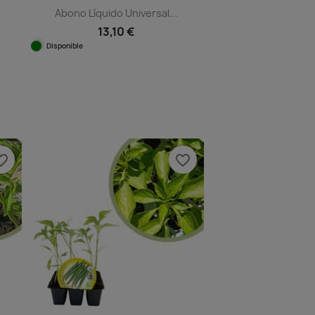
Abono Líquido Universal...
13,10 €
Disponible
Vista rápida

e_border
favorite_border