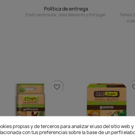
Política de entrega
Envío peninsular, Islas Baleares y Portugal.
Tienes 2
cuan
favorite_border
favorit
okies propias y de terceros para analizar el uso del sitio web 
lacionada con tus preferencias sobre la base de un perfil elabo