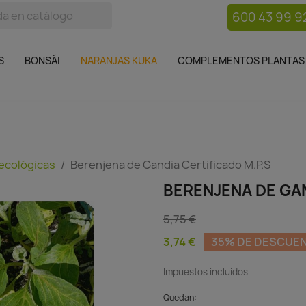
600 43 99 9
bos
Bonsái
Macetas
Complementos plantas
Mue

S
BONSÁI
NARANJAS KUKA
COMPLEMENTOS PLANTAS
 ecológicas
Berenjena de Gandia Certificado M.P.S
BERENJENA DE GAN
5,75 €
3,74 €
35% DE DESCUE
Impuestos incluidos
Quedan: