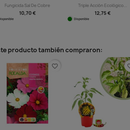
Fungicida Sal De Cobre
Triple Acción Ecológico...
10,70 €
12,75 €
Disponible
Disponible
Vista rápida
Vista rápida


este producto también compraron:
favorite_border
favorit