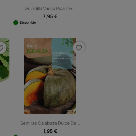
..
Guindilla Vasca Picante...
7,95 €
Disponible
Vista rápida

e_border
favorite_border
Semillas Calabaza Dulce De...
1,95 €