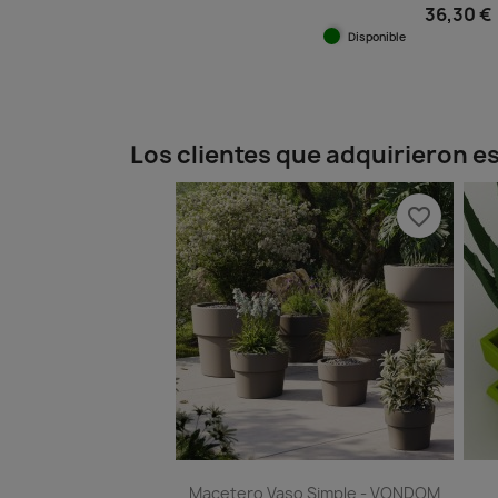
36,30 €
Disponible
Vista ráp

Los clientes que adquirieron 
favorite_border
Macetero Vaso Simple - VONDOM