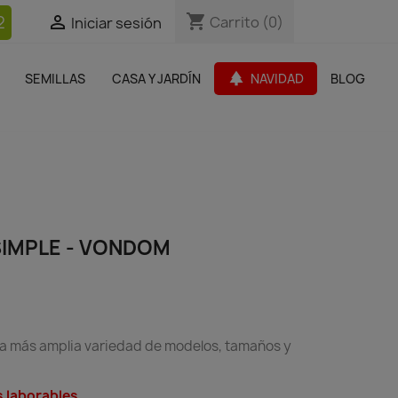
shopping_cart
shopping_cart
2


Carrito
Carrito
(0)
(0)
Iniciar sesión
Iniciar sesión
bles Jardín
Paquetes de productos
Outlet
park
SEMILLAS
CASA Y JARDÍN
NAVIDAD
BLOG
search
IMPLE - VONDOM
 la más amplia variedad de modelos, tamaños y
s laborables.