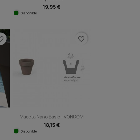
19,95 €
Disponible
Vista rápida

1
e_border
favorite_border
Maceta Nano Basic - VONDOM
18,15 €
Disponible