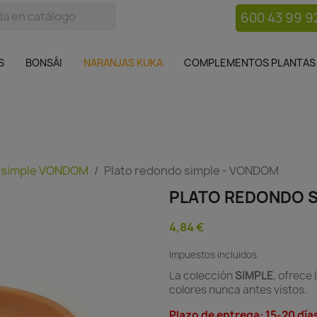
600 43 99 9
bos
Bonsái
Macetas
Complementos plantas
Mue

S
BONSÁI
NARANJAS KUKA
COMPLEMENTOS PLANTAS
 simple VONDOM
Plato redondo simple - VONDOM
PLATO REDONDO S
4,84 €
Impuestos incluidos
La colección
SIMPLE
, ofrece
colores nunca antes vistos.
Plazo de entrega: 15-20 día