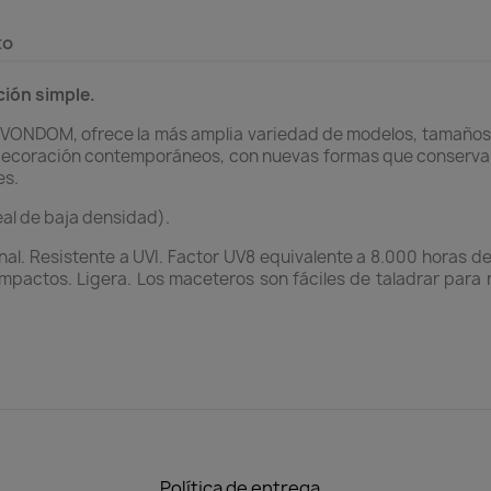
to
ción simple.
VONDOM, ofrece la más amplia variedad de modelos, tamaños y
decoración contemporáneos, con nuevas formas que conservan 
es.
eal de baja densidad).
l. Resistente a UVI. Factor UV8 equivalente a 8.000 horas de 
mpactos. Ligera. Los maceteros son fáciles de taladrar para r
.
Política de entrega