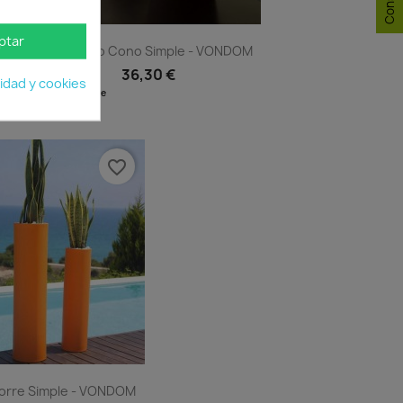
ptar
..
Macetero Cono Simple - VONDOM
36,30 €
cidad y cookies
Disponible
Vista rápida

1
+11
favorite_border
orre Simple - VONDOM