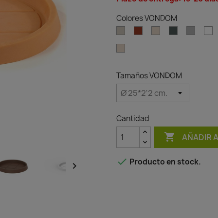
Colores VONDOM
Ecru
Clay
Cream
Green
Gray
W
Granite
effect
cream
Tamaños VONDOM
Cantidad

AÑADIR 

Producto en stock.
