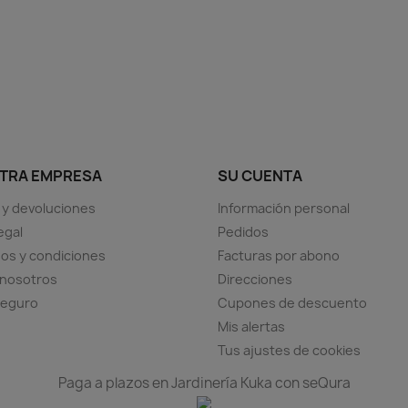
Vista rápida
Vista rápida


+11
+1
TRA EMPRESA
SU CUENTA
 y devoluciones
Información personal
egal
Pedidos
os y condiciones
Facturas por abono
 nosotros
Direcciones
seguro
Cupones de descuento
Mis alertas
Tus ajustes de cookies
Paga a plazos en Jardinería Kuka con seQura