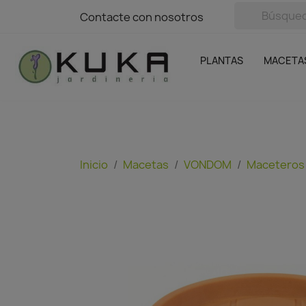
avigation
Contacte con nosotros
Contacte con nosotros
Plantas
Naranjas Kuka
Casa y Jardín
Semillas y bul
Ofertas
SIN GASTOS DE ENVÍO
PLANTAS
MACETA
Inicio
Macetas
VONDOM
Maceteros