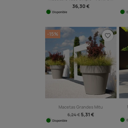
36,30 €
Disponible
Vista rápida

+11
-15%
favorite_border
Macetas Grandes Mitu
5,31 €
6,24 €
Disponible