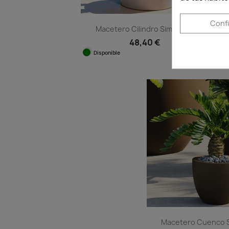
Conf
Macetero Cilindro Simple -...
48,40 €
Disponible
Vista rápida

+11
Macetero Cuenco Si