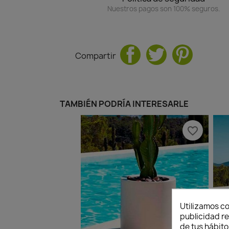
Nuestros pagos son 100% seguros.
Compartir
TAMBIÉN PODRÍA INTERESARLE
favorite_border
Utilizamos co
publicidad re
de tus hábito