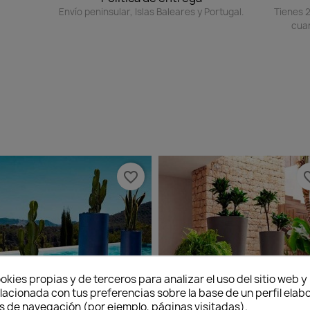
Envío peninsular, Islas Baleares y Portugal.
Tienes 2
cuan
favorite_border
favorit
okies propias y de terceros para analizar el uso del sitio web 
lacionada con tus preferencias sobre la base de un perfil elabo
s de navegación (por ejemplo, páginas visitadas).