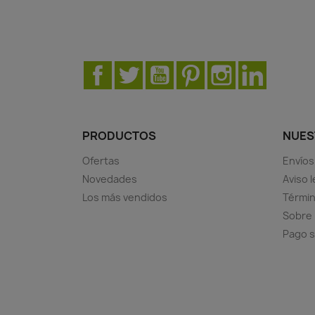
Vista rápida

Facebook
Twitter
YouTube
Pinterest
Instagram
LinkedIn
PRODUCTOS
NUES
Ofertas
Envíos
Novedades
Aviso l
Los más vendidos
Términ
Sobre
Pago 