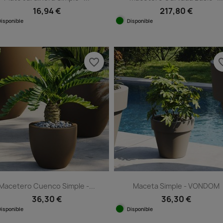
16,94 €
217,80 €
Disponible
Disponible
Vista rápida
Vista rápida


+10
+1
favorite_border
favorit
Macetero Cuenco Simple -...
Maceta Simple - VONDOM
36,30 €
36,30 €
Disponible
Disponible