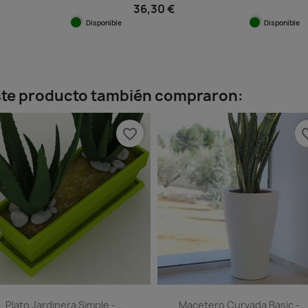
36,30 €
Disponible
Disponible
ida
Vista rápida

+11
+11
este producto también compraron:
favorite_border
favorit
Plato Jardinera Simple -...
Macetero Curvada Basic -...